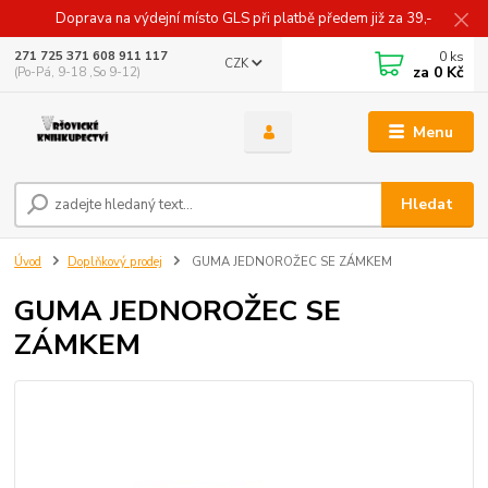
Doprava na výdejní místo GLS při platbě předem již za 39,-
0
ks
271 725 371 608 911 117
CZK
za
0 Kč
(Po-Pá, 9-18 ,So 9-12)
Menu
Hledat
Úvod
Doplňkový prodej
GUMA JEDNOROŽEC SE ZÁMKEM
GUMA JEDNOROŽEC SE
ZÁMKEM