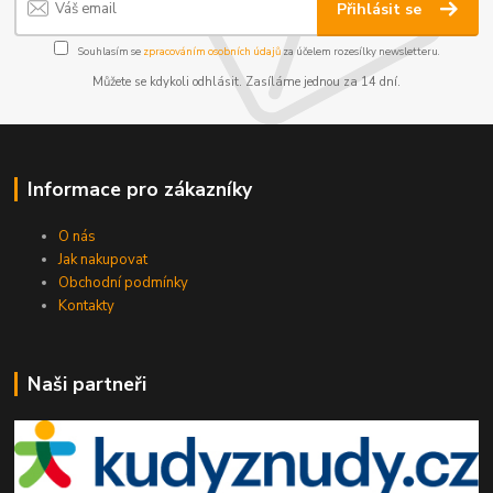
Přihlásit se
Souhlasím se
zpracováním osobních údajů
za účelem rozesílky newsletteru.
Můžete se kdykoli odhlásit. Zasíláme jednou za 14 dní.
Informace pro zákazníky
O nás
Jak nakupovat
Obchodní podmínky
Kontakty
Naši partneři