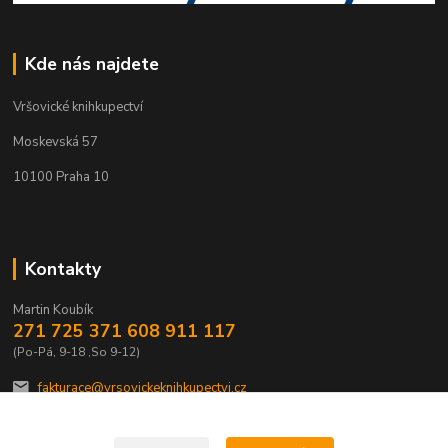
Kde nás najdete
Vršovické knihkupectví
Moskevská 57
10100 Praha 10
Kontakty
Martin Koubík
271 725 371 608 911 117
(Po-Pá, 9-18 ,So 9-12)
fakturace@vrsovickeknihkupectvi.cz