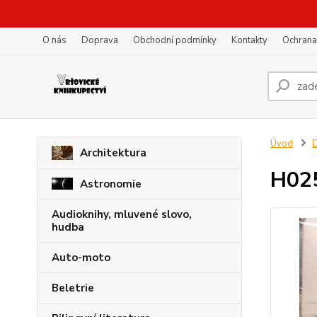
O nás
Doprava
Obchodní podmínky
Kontakty
Ochrana
Úvod
D
Architektura
H02
Astronomie
Audioknihy, mluvené slovo,
hudba
Auto-moto
Beletrie