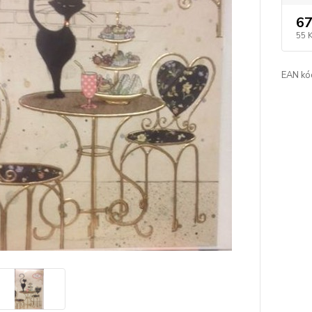
67
55 
EAN kó