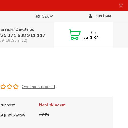
Přihlášení
CZK
 si rady? Zavolejte.
0
ks
725 371 608 911 117
za
0 Kč
, 9-18 ,So 9-12)
Ohodnotit produkt
tupnost
Není skladem
a před slevou
70 Kč