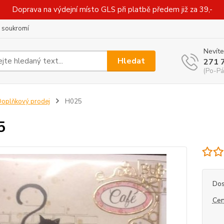
Doprava na výdejní místo GLS při platbě předem již za 39,-
 soukromí
Nevíte
Hledat
271 
(Po-Pá
oplňkový prodej
H025
5
Dos
Cen