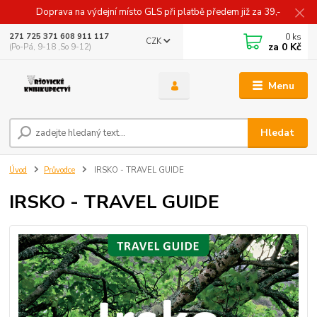
Doprava na výdejní místo GLS při platbě předem již za 39,-
0
ks
271 725 371 608 911 117
CZK
za
0 Kč
(Po-Pá, 9-18 ,So 9-12)
Menu
Hledat
Úvod
Průvodce
IRSKO - TRAVEL GUIDE
IRSKO - TRAVEL GUIDE