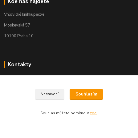
Kde nás najdete
Vršovické knihkupectví
Moskevská 57
10100 Praha 10
Kontakty
Martin Koubík
271 725 371 608 911 117
(Po-Pá, 9-18 ,So 9-12)
Souhlasím
Nastavení
fakturace@vrsovickeknihkupectvi.cz
Souhlas můžete odmítnout
zde
.