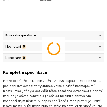
Autor:
neuveden
Kompletní specifikace
Hodnocení
0
Komentáře
0
Kompletní specifikace
Nelze popřít, že se Dublin změnil; z kdysi ospalé metropole se za
poslední dvě desetiletí vyklubalo velké a rušné kosmopolitní
město. Irsko, jež bylo obzvlášť těžce zasaženo evropskou fi nanční
krizí, se již dávno zotavilo a již pár let fascinuje obrovským
hospodářským růstem. V neposlední řadě z toho profi tuje i irské
hlavní město. V útulných pubech stále najdete jejich staré kouzlo.