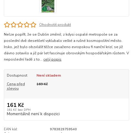
Ohodnotit produkt
Nelze popřít, že se Dublin změnil; z kdysi ospalé metropole se za
poslední dvě desetiletí vyklubalo velké a rušné kosmopolitní město.
Irsko, jež bylo obzvlášť těžce zasaženo evropskou fi nanční krizí, se již
dávno zotavilo a již pár let fascinuje obrovským hospodářským růstem. V
neposlední řadě z to...
celý popis
Dostupnost
Není skladem
Cena před
169 Kč
slevou
161 Kč
161 Kč
bez DPH
Momentálně není k dispozici
EAN kód:
9783829759540