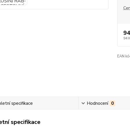
Cen
94
94 
EAN kó
etní specifikace
Hodnocení
0
tní specifikace