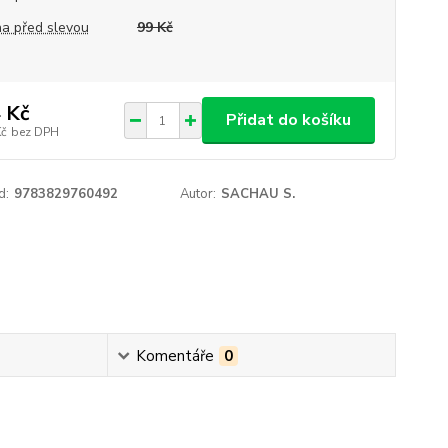
a před slevou
99 Kč
 Kč
Přidat do košíku
Kč
bez DPH
d:
9783829760492
Autor:
SACHAU S.
Komentáře
0