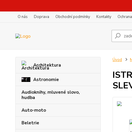
O nás
Doprava
Obchodní podmínky
Kontakty
Ochrana
Úvod
M
Architektura
IST
Astronomie
SLE
Audioknihy, mluvené slovo,
hudba
Auto-moto
Beletrie