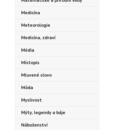
Matematické a přírodní vědy
Medicína
Meteorologie
Medicína, zdraví
Média
Místopis
Mluvené slovo
Móda
Myslivost
Mýty, legendy a báje
Náboženství