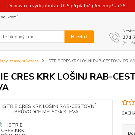
Doprava na výdejní místo GLS při platbě předem již za 39,-
 soukromí
Nevíte
Hledat
271 
(Po-Pá
apy, atlasy, průvodce
ISTRIE CRES KRK LOŠINJ RAB-CESTOVNÍ PRŮ
RIE CRES KRK LOŠINJ RAB-CE
VA
SACHA
Dos