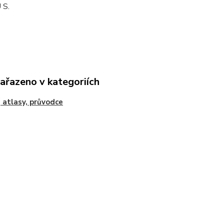
 S.
zařazeno v kategoriích
 atlasy, průvodce