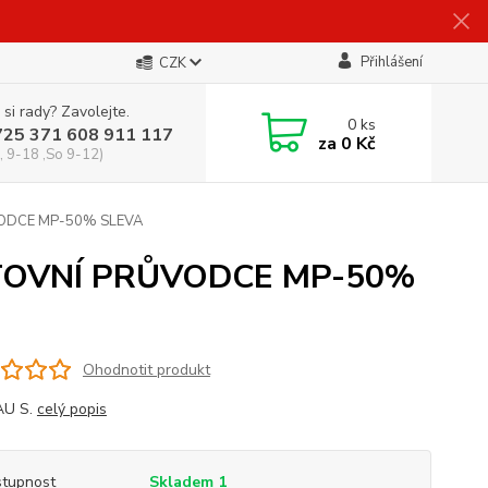
Přihlášení
CZK
 si rady? Zavolejte.
0
ks
725 371 608 911 117
za
0 Kč
, 9-18 ,So 9-12)
VODCE MP-50% SLEVA
STOVNÍ PRŮVODCE MP-50%
Ohodnotit produkt
U S.
celý popis
tupnost
Skladem 1