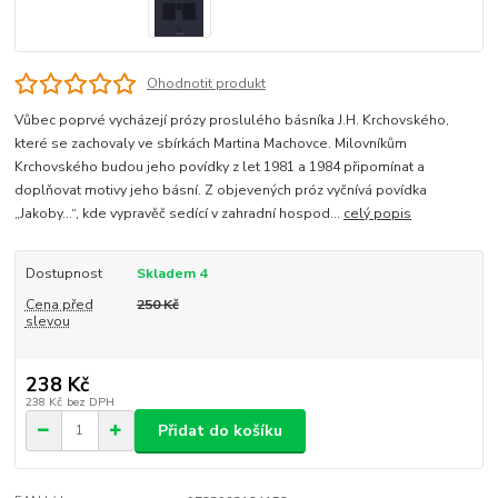
Ohodnotit produkt
Vůbec poprvé vycházejí prózy proslulého básníka J.H. Krchovského,
které se zachovaly ve sbírkách Martina Machovce. Milovníkům
Krchovského budou jeho povídky z let 1981 a 1984 připomínat a
doplňovat motivy jeho básní. Z objevených próz vyčnívá povídka
„Jakoby…“, kde vypravěč sedící v zahradní hospod...
celý popis
Dostupnost
Skladem 4
Cena před
250 Kč
slevou
238 Kč
238 Kč
bez DPH
Přidat do košíku