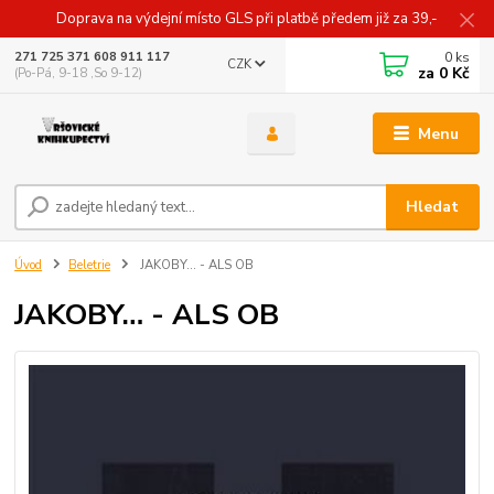
Doprava na výdejní místo GLS při platbě předem již za 39,-
0
ks
271 725 371 608 911 117
CZK
za
0 Kč
(Po-Pá, 9-18 ,So 9-12)
Menu
Hledat
Úvod
Beletrie
JAKOBY… - ALS OB
JAKOBY… - ALS OB