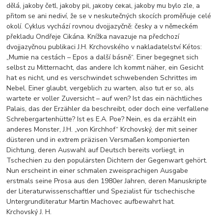
dělá, jakoby četl, jakoby pil, jakoby čekal, jakoby mu bylo zle, a
přitom se ani nediví, že se v neskutečných skocích proměňuje celé
okolí. Cyklus vychází rovnou dvojjazyčně: česky a v německém
překladu Ondřeje Cikána. Knížka navazuje na předchozí
dvojjazyčnou publikaci J.H. Krchovského v nakladatelství Kétos:
„Mumie na cestách – Epos a další básně“. Einer begegnet sich
selbst zu Mitternacht, das andere Ich kommt näher, ein Gesicht
hat es nicht, und es verschwindet schwebenden Schrittes im
Nebel. Einer glaubt, vergeblich zu warten, also tut er so, als
wartete er voller Zuversicht – auf wen? Ist das ein nächtliches
Palais, das der Erzähler da beschreibt, oder doch eine verfallene
Schrebergartenhütte? Ist es E.A. Poe? Nein, es da erzählt ein
anderes Monster, J.H. „von Kirchhof“ Krchovský, der mit seiner
düsteren und in extrem präzisen Versmaßen komponierten
Dichtung, deren Auswahl auf Deutsch bereits vorliegt, in
Tschechien zu den populärsten Dichtern der Gegenwart gehört.
Nun erscheint in einer schmalen zweisprachigen Ausgabe
erstmals seine Prosa aus den 1980er Jahren, deren Manuskripte
der Literaturwissenschaftler und Spezialist für tschechische
Untergrundliteratur Martin Machovec aufbewahrt hat.
Krchovský J. H.