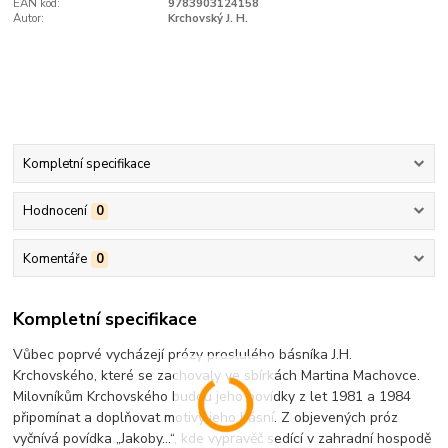
EAN kód:
9783903124158
Autor:
Krchovský J. H.
Kompletní specifikace
Hodnocení
0
Komentáře
0
Kompletní specifikace
Vůbec poprvé vycházejí prózy proslulého básníka J.H.
Krchovského, které se zachovaly ve sbírkách Martina Machovce.
Milovníkům Krchovského budou jeho povídky z let 1981 a 1984
připomínat a doplňovat motivy jeho básní. Z objevených próz
vyčnívá povídka „Jakoby…“, kde vypravěč sedící v zahradní hospodě