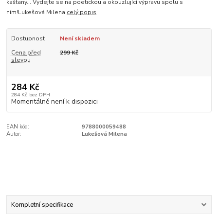
kaštany… Vydejte se na poetickou a okouzlující výpravu spolu s
ním!Lukešová Milena
celý popis
Dostupnost
Není skladem
Cena před
299 Kč
slevou
284 Kč
284 Kč
bez DPH
Momentálně není k dispozici
EAN kód:
9788000059488
Autor:
Lukešová Milena
Kompletní specifikace