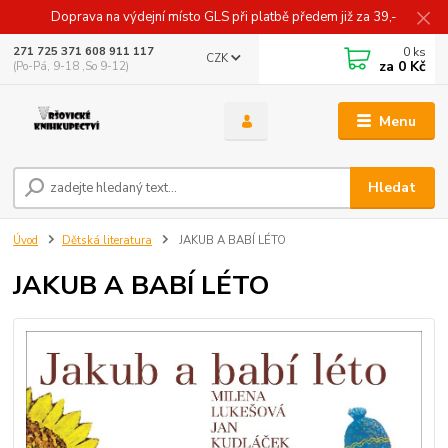
Doprava na výdejní místo GLS při platbě předem již za 39,-
0
ks
271 725 371 608 911 117
CZK
za
0 Kč
(Po-Pá, 9-18 ,So 9-12)
Menu
Hledat
Úvod
Dětská literatura
JAKUB A BABÍ LÉTO
JAKUB A BABÍ LÉTO