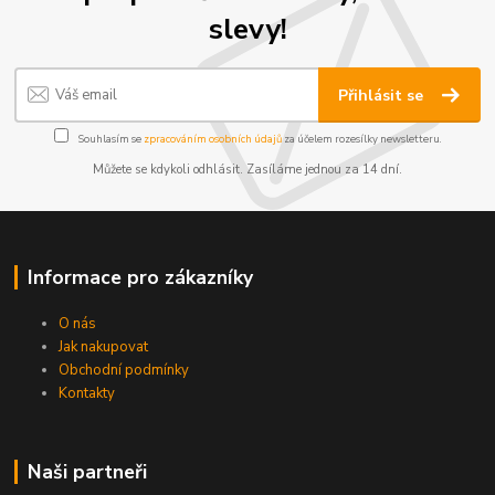
slevy!
Přihlásit se
Souhlasím se
zpracováním osobních údajů
za účelem rozesílky newsletteru.
Můžete se kdykoli odhlásit. Zasíláme jednou za 14 dní.
Informace pro zákazníky
O nás
Jak nakupovat
Obchodní podmínky
Kontakty
Naši partneři