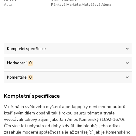
EAN kód:
9788020026620
Autor:
Pánková Markéta,Matyášová Alena
Kompletní specifikace
Hodnocení
0
Komentáře
0
Kompletní specifikace
V dějinách světového myšlení a pedagogiky není mnoho autorů,
kteří svým dílem obsáhli tak širokou paletu témat a trvale
vyvolávali takový zájem jako Jan Amos Komenský (1592-1670).
Čím více let uplynulo od doby, kdy žil, tím hlouběji jeho odkaz
zasahuje moderní společnost a je až zarážející, jak je Komenského