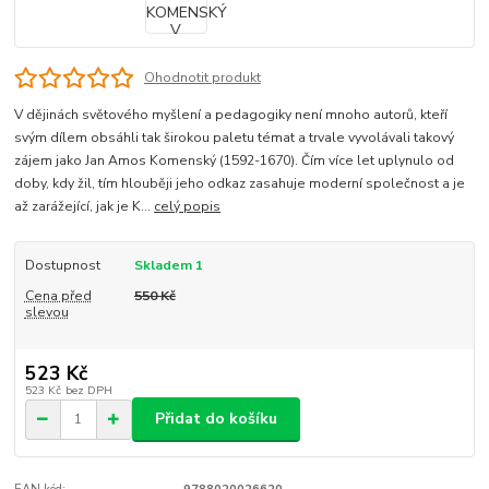
Ohodnotit produkt
V dějinách světového myšlení a pedagogiky není mnoho autorů, kteří
svým dílem obsáhli tak širokou paletu témat a trvale vyvolávali takový
zájem jako Jan Amos Komenský (1592-1670). Čím více let uplynulo od
doby, kdy žil, tím hlouběji jeho odkaz zasahuje moderní společnost a je
až zarážející, jak je K...
celý popis
Dostupnost
Skladem 1
Cena před
550 Kč
slevou
523 Kč
523 Kč
bez DPH
Přidat do košíku