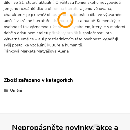
dílo i ve 21. století aktuální. O věhlasu Komenského nevypovídá
jen jeho rozsáhlé dílo a ohromná literatura jemu věnovaná,
charakterizuje ji rovněž ohlas jeho osobnosti a díla ve výtvarném
umění, v krásné literatuře, dramatu, filmu a hudbě. Komenský je
osobností tak významnou, že se stal symbolem, který je v moderní
době s odstupem staletí přitažlivý pro širší společnost i pro
výtvarné umělce – a ti prostřednictvím této osobnosti vyjadřují
svůj postoj ke vzdělání, kultuře a humanitě.
Pánková Markéta,Matyášová Alena
Zboží zařazeno v kategoriích
Umění
Nepropásněte novinky, akce a