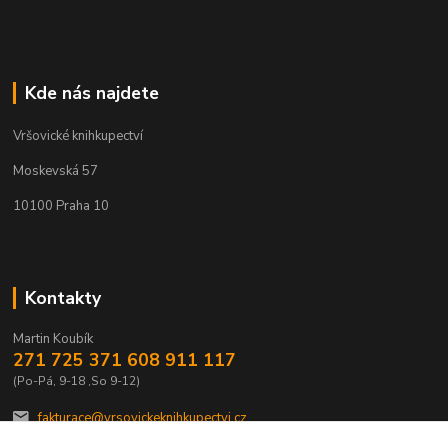
Kde nás najdete
Vršovické knihkupectví
Moskevská 57
10100 Praha 10
Kontakty
Martin Koubík
271 725 371 608 911 117
(Po-Pá, 9-18 ,So 9-12)
fakturace@vrsovickeknihkupectvi.cz