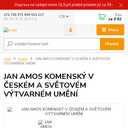
Doprava na výdejní místo GLS při platbě předem již za 39,-
0
ks
271 725 371 608 911 117
CZK
za
0 Kč
(Po-Pá, 9-18 ,So 9-12)
Menu
Hledat
Úvod
Umění
JAN AMOS KOMENSKÝ V ČESKÉM A SVĚTOVÉM
VÝTVARNÉM UMĚNÍ
JAN AMOS KOMENSKÝ V
ČESKÉM A SVĚTOVÉM
VÝTVARNÉM UMĚNÍ