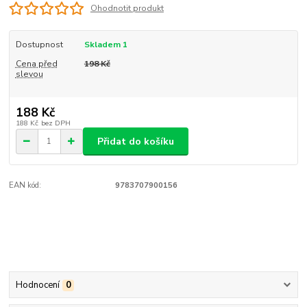
Ohodnotit produkt
Dostupnost
Skladem 1
Cena před
198 Kč
slevou
188 Kč
188 Kč
bez DPH
Přidat do košíku
EAN kód:
9783707900156
Hodnocení
0