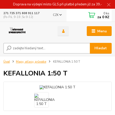
Doprava na výdejní místo GLS při platbě předem již za 39,-
0
ks
271 725 371 608 911 117
CZK
za
0 Kč
(Po-Pá, 9-18 ,So 9-12)
Menu
Hledat
Úvod
Mapy, atlasy, průvodce
KEFALLONIA 1:50 T
KEFALLONIA 1:50 T