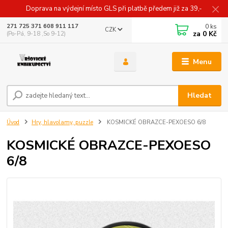
Doprava na výdejní místo GLS při platbě předem již za 39,-
0
ks
271 725 371 608 911 117
CZK
za
0 Kč
(Po-Pá, 9-18 ,So 9-12)
Menu
Hledat
Úvod
Hry, hlavolamy, puzzle
KOSMICKÉ OBRAZCE-PEXOESO 6/8
KOSMICKÉ OBRAZCE-PEXOESO
6/8