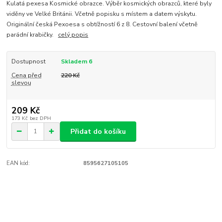
Kulatá pexesa Kosmické obrazce. Výběr kosmických obrazců, které byly
viděny ve Velké Británii. Včetně popisku s místem a datem výskytu.
Originální česká Pexoesa s obtížností 6 z 8. Cestovní balení včetně
parádní krabičky.
celý popis
Dostupnost
Skladem 6
Cena před
220 Kč
slevou
209 Kč
173 Kč
bez DPH
Přidat do košíku
EAN kód:
8595627105105