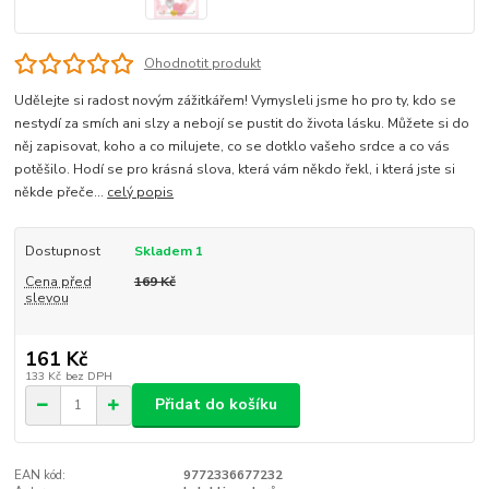
Ohodnotit produkt
Udělejte si radost novým zážitkářem! Vymysleli jsme ho pro ty, kdo se
nestydí za smích ani slzy a nebojí se pustit do života lásku. Můžete si do
něj zapisovat, koho a co milujete, co se dotklo vašeho srdce a co vás
potěšilo. Hodí se pro krásná slova, která vám někdo řekl, i která jste si
někde přeče...
celý popis
Dostupnost
Skladem 1
Cena před
169 Kč
slevou
161 Kč
133 Kč
bez DPH
Přidat do košíku
EAN kód:
9772336677232