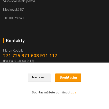
Vršovické knihkupectví
Moskevská 57
10100 Praha 10
Kontakty
Martin Koubík
271 725 371 608 911 117
(Po-Pá, 9-18 ,So 9-12)
fakturace@vrsovickeknihkupectvi.cz
Souhlasím
Nastavení
Souhlas můžete odmítnout
zde
.
Vytvořeno na
Eshop-rychle.cz