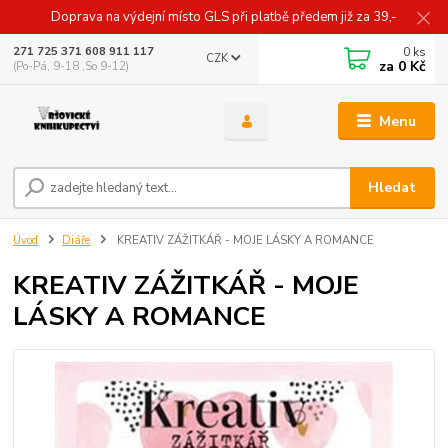
Doprava na výdejní místo GLS při platbě předem již za 39,-
0
ks
271 725 371 608 911 117
CZK
za
0 Kč
(Po-Pá, 9-18 ,So 9-12)
Menu
Hledat
Úvod
Diáře
KREATIV ZÁŽITKÁŘ - MOJE LÁSKY A ROMANCE
KREATIV ZÁŽITKÁŘ - MOJE
LÁSKY A ROMANCE