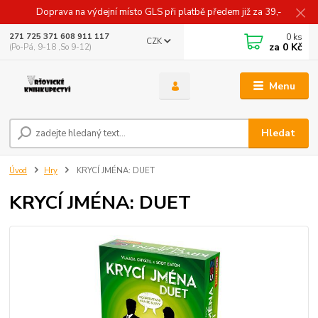
Doprava na výdejní místo GLS při platbě předem již za 39,-
0
ks
271 725 371 608 911 117
CZK
za
0 Kč
(Po-Pá, 9-18 ,So 9-12)
Menu
Hledat
Úvod
Hry
KRYCÍ JMÉNA: DUET
KRYCÍ JMÉNA: DUET