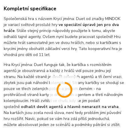
Kompletní specifikace
Společenská hra s názvem Krycí jména: Duet od značky MINDOK
je variací s
větově proslulé hry
ve speciální úpravě jen pro dva
hráče
. Stále stejný princip nápovědy použijete k tomu, abyste
odhalili tajné agenty. Ovšem nyní budete pracovat společně! Hru
můžete hrát samostatně jen ve dvou hráčích, nebo si kartičkami s
krycími jmény obohatit základní verzi hry.
Tato kooperativní hra je
vhodná pro děti od 11 let.
Hra Krycí jména: Duet funguje tak, že kartička s rozmístěním
agentů je oboustranná a každý z hráčů vidí pouze jednu její
stranu. Na každé straně je devět zelených agentů a tři černí vrazi,
zbytek jsou pak náhodní kolemjdoucí. Strany kartičky se shodují se
pouze ve třech zelených polích a jednom černém - na
protihráčově straně karty je druhý vrah agentem a třetí náhodným
kolemjdoucím. Hráči zvítězí ve chvíli, kdy se jim podaří
společně
odhalit devět agentů a hlavně nenarazit na vraha
.
Na kartách jsou zcela nová slova, není tedy problém jimi původní
hru rozšířit. Navíc, pokud se vám hra zdá příliš jednoduchá,
můžete absolvovat jeden ze scénářů a podmínky pátrání si ztížit.