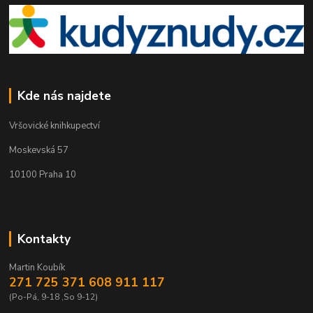
Kde nás najdete
Vršovické knihkupectví
Moskevská 57
10100 Praha 10
Kontakty
Martin Koubík
271 725 371 608 911 117
(Po-Pá, 9-18 ,So 9-12)