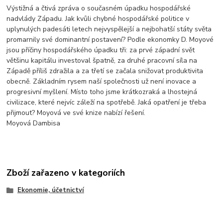
Výstižná a čtivá zpráva o současném úpadku hospodářské
nadvlády Západu. Jak kvůli chybné hospodářské politice v
uplynulých padesáti letech nejvyspělejší a nejbohatší státy světa
promarnily své dominantní postavení? Podle ekonomky D. Moyové
jsou příčiny hospodářského úpadku tři: za prvé západní svět
většinu kapitálu investoval špatně, za druhé pracovní síla na
Západě příliš zdražila a za třetí se začala snižovat produktivita
obecně. Základním rysem naší společnosti už není inovace a
progresivní myšlení. Místo toho jsme krátkozraká a lhostejná
civilizace, které nejvíc záleží na spotřebě. Jaká opatření je třeba
přijmout? Moyová ve své knize nabízí řešení.
Moyová Dambisa
Zboží zařazeno v kategoriích
Ekonomie, účetnictví