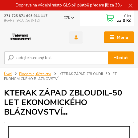
Doprava na výdejní místo GLS při platbě předem již za 39,-
0
ks
271 725 371 608 911 117
CZK
za
0 Kč
(Po-Pá, 9-18 ,So 9-12)
Menu
Hledat
Úvod
Ekonomie, účetnictví
KTERAK ZÁPAD ZBLOUDIL-50 LET
EKONOMICKÉHO BLÁZNOVSTVÍ...
KTERAK ZÁPAD ZBLOUDIL-50
LET EKONOMICKÉHO
BLÁZNOVSTVÍ...