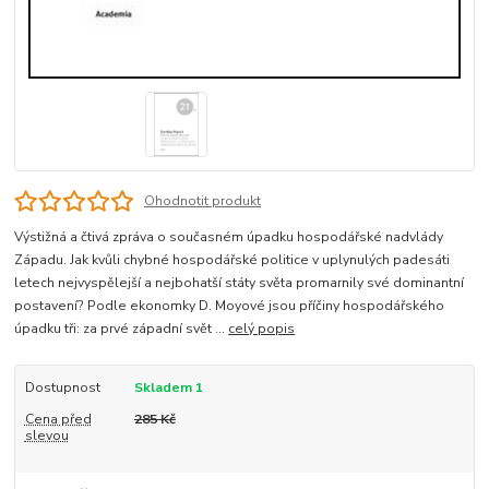
Ohodnotit produkt
Výstižná a čtivá zpráva o současném úpadku hospodářské nadvlády
Západu. Jak kvůli chybné hospodářské politice v uplynulých padesáti
letech nejvyspělejší a nejbohatší státy světa promarnily své dominantní
postavení? Podle ekonomky D. Moyové jsou příčiny hospodářského
úpadku tři: za prvé západní svět ...
celý popis
Dostupnost
Skladem 1
Cena před
285 Kč
slevou