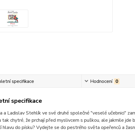
etní specifikace
Hodnocení
0
tní specifikace
a a Ladislav Stehlík ve své druhé společné "veselé učebnici" zamě
u tak chytré, že prchají před myslivcem s puškou, ale jakmile jde
 hlavu do písku? Vydejte se do pestrého světa opeřenců a žasn