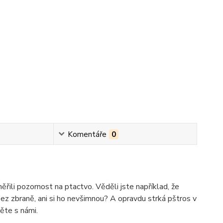
Komentáře
0
řili pozornost na ptactvo. Věděli jste například, že
 bez zbraně, ani si ho nevšimnou? A opravdu strká pštros v
ěte s námi.