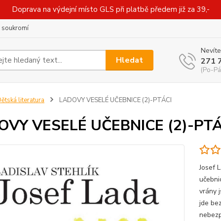
Doprava na výdejní místo GLS při platbě předem již za 39,-
 soukromí
Nevíte
Hledat
271 
(Po-Pá
ětská literatura
LADOVY VESELÉ UČEBNICE (2)-PTÁCI
OVY VESELÉ UČEBNICE (2)-PTÁ
Josef 
učebnic
vrány j
jde be
nebezp