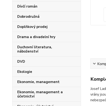
Dívčí román
Dobrodružná
Doplňkový prodej
Drama a divadelní hry
Duchovní literatura,
náboženství
DVD
Kompl
Ekologie
Komple
Ekonomie, management
Josef Lad
Ekonomie, management a
vrány jso
účetnictví
nebezpečí