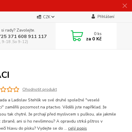
Přihlášení
CZK
 si rady? Zavolejte.
0
ks
725 371 608 911 117
za
0 Kč
, 9-18 ,So 9-12)
CI
Ohodnotit produkt
Lada a Ladislav Stehlík ve své druhé společné "veselé
i" zaměřili pozornost na ptactvo. Věděli jste například, že
sou tak chytré, že prchají před myslivcem s puškou, ale jakmile
z zbraně, ani si ho nevšimnou? A opravdu strká pštros v
ečí hlavu do písku? Vydejte se do ...
celý popis