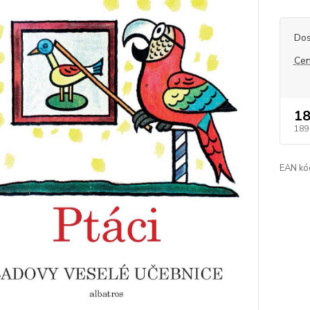
Dos
Cen
18
189
EAN kó