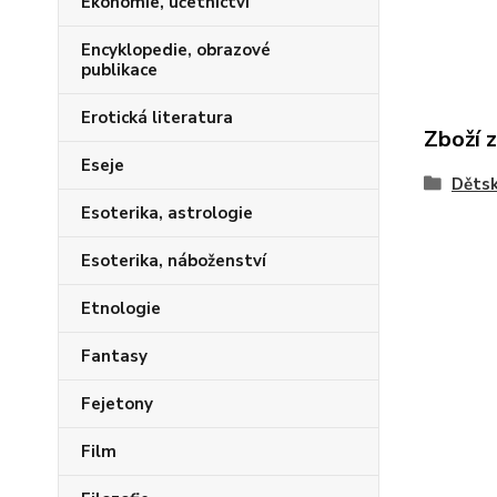
Ekonomie, účetnictví
Encyklopedie, obrazové
publikace
Erotická literatura
Zboží 
Eseje
Dětsk
Esoterika, astrologie
Esoterika, náboženství
Etnologie
Fantasy
Fejetony
Film