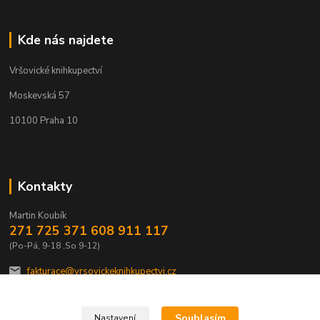
Kde nás najdete
Vršovické knihkupectví
Moskevská 57
10100 Praha 10
Kontakty
Martin Koubík
271 725 371 608 911 117
(Po-Pá, 9-18 ,So 9-12)
fakturace@vrsovickeknihkupectvi.cz
Souhlasím
Nastavení