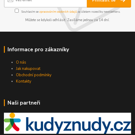
Přihlásit se
Souhlasím se
zpracováním osobních údajů
za účelem rozesílky newsletteru.
Můžete se kdykoli odhlásit. Zasíláme jednou za 14 dní.
Informace pro zákazníky
O nás
Jak nakupovat
Obchodní podmínky
Kontakty
Naši partneři