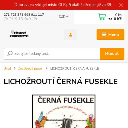
Doprava na výdejní místo GLS při platbě předem již za 39,-
0
ks
271 725 371 608 911 117
CZK
za
0 Kč
(Po-Pá, 9-18 ,So 9-12)
Menu
Hledat
Úvod
Doplňkový prodej
LICHOŽROUTÍ ČERNÁ FUSEKLE
LICHOŽROUTÍ ČERNÁ FUSEKLE