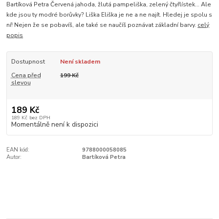
Bartíková Petra Červená jahoda, žlutá pampeliška, zelený čtyřlístek… Ale
kde jsou ty modré borůvky? Liška Eliška je ne a ne najít. Hledej je spolu s
ní! Nejen že se pobavíš, ale také se naučíš poznávat základní barvy.
celý
popis
Dostupnost
Není skladem
Cena před
199 Kč
slevou
189 Kč
189 Kč
bez DPH
Momentálně není k dispozici
EAN kód:
9788000058085
Autor:
Bartíková Petra