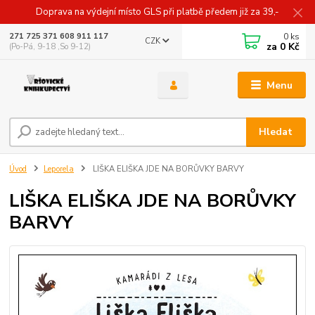
Doprava na výdejní místo GLS při platbě předem již za 39,-
0
ks
271 725 371 608 911 117
CZK
za
0 Kč
(Po-Pá, 9-18 ,So 9-12)
Menu
Hledat
Úvod
Leporela
LIŠKA ELIŠKA JDE NA BORŮVKY BARVY
LIŠKA ELIŠKA JDE NA BORŮVKY
BARVY