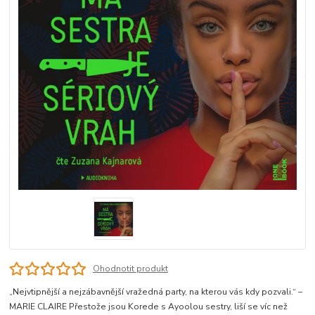
Ohodnotit produkt
„Nejvtipnější a nejzábavnější vražedná party, na kterou vás kdy pozvali.“ –
MARIE CLAIRE Přestože jsou Korede s Ayoolou sestry, liší se víc než