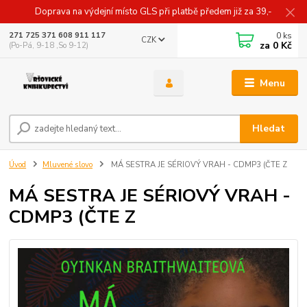
Doprava na výdejní místo GLS při platbě předem již za 39,-
0
ks
271 725 371 608 911 117
CZK
za
0 Kč
(Po-Pá, 9-18 ,So 9-12)
Menu
Hledat
Úvod
Mluvené slovo
MÁ SESTRA JE SÉRIOVÝ VRAH - CDMP3 (ČTE Z
MÁ SESTRA JE SÉRIOVÝ VRAH -
CDMP3 (ČTE Z