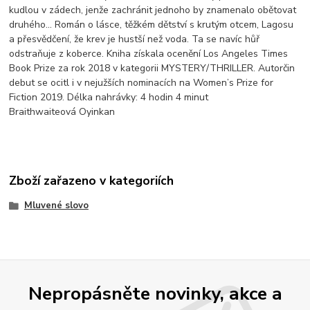
kudlou v zádech, jenže zachránit jednoho by znamenalo obětovat
druhého... Román o lásce, těžkém dětství s krutým otcem, Lagosu
a přesvědčení, že krev je hustší než voda. Ta se navíc hůř
odstraňuje z koberce. Kniha získala ocenění Los Angeles Times
Book Prize za rok 2018 v kategorii MYSTERY/THRILLER. Autorčin
debut se ocitl i v nejužších nominacích na Women’s Prize for
Fiction 2019. Délka nahrávky: 4 hodin 4 minut
Braithwaiteová Oyinkan
Zboží zařazeno v kategoriích
Mluvené slovo
Nepropásněte novinky, akce a