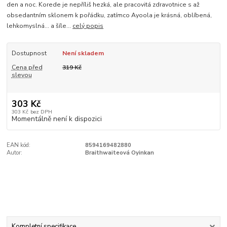
den a noc. Korede je nepříliš hezká, ale pracovitá zdravotnice s až
obsedantním sklonem k pořádku, zatímco Ayoola je krásná, oblíbená,
lehkomyslná... a šíle...
celý popis
Dostupnost
Není skladem
Cena před
319 Kč
slevou
303 Kč
303 Kč
bez DPH
Momentálně není k dispozici
EAN kód:
8594169482880
Autor:
Braithwaiteová Oyinkan
Kompletní specifikace