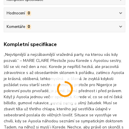
Hodnocení
0
Komentáře
0
Kompletní specifikace
„Nejvtipnější a nejzábavnější vražedná party, na kterou vás kdy
pozvali.“ – MARIE CLAIRE Přestože jsou Korede s Ayoolou sestry,
liší se víc než den a noc. Korede je nepříliš hezká, ale pracovitá
zdravotnice s až obsedantním sklonem k pořádku, zatímco Ayoola
je krásná, oblíbená, lehkomyslná... a šílená. Je zvyklá kdykoli
požádat svou starší sestru o pomoc, a protože pro Nigerijce je
pokrevní pouto prvořadé, je jasné, že má přednost i před právem.
Když ji Ayoola jednou večer opět volá, Korede ví, co se od ní čeká:
bělidlo, gumové rukavice, pevné nervy a silný žaludek. Musí se
zbavit těla už třetího chlapa, kterého její sestřička údajně v
sebeobraně poslala do věčných lovišť. Situace se vyostřuje ve
chvíli, kdy se Ayoola náhodou seznámí se sympatickým doktorem
Tadem, na něhož si myslí i Korede. Nechce, aby právě on skončil s