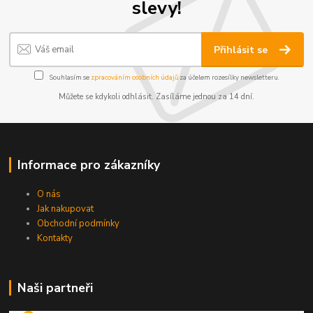
slevy!
Přihlásit se
Souhlasím se
zpracováním osobních údajů
za účelem rozesílky newsletteru.
Můžete se kdykoli odhlásit. Zasíláme jednou za 14 dní.
Informace pro zákazníky
O nás
Jak nakupovat
Obchodní podmínky
Kontakty
Naši partneři