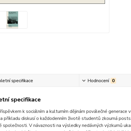
etní specifikace
Hodnocení
0
tní specifikace
příspěvkem k sociálním a kulturním dějinám poválečné generace 
Na příkladu diskusí o každodenním životě studentů zkoumá postst
é společnosti. V návaznosti na výsledky nedávných výzkumů uka