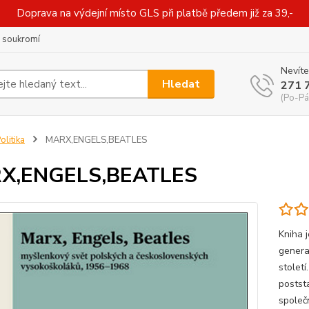
Doprava na výdejní místo GLS při platbě předem již za 39,-
 soukromí
Nevíte
Hledat
271 
(Po-Pá
olitika
MARX,ENGELS,BEATLES
X,ENGELS,BEATLES
Kniha 
genera
stolet
postst
společ