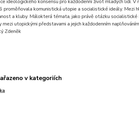
ce ideologického konsensu pro každodenní život mladých lidí. V
 proměňovala komunistická utopie a socialistické ideály. Mezi hl
ost a kluby. Málokterá témata, jako právě otázku socialistické i
y mezi utopickými představami a jejich každodenním naplňováním
ký Zdeněk
zařazeno v kategoriích
ika