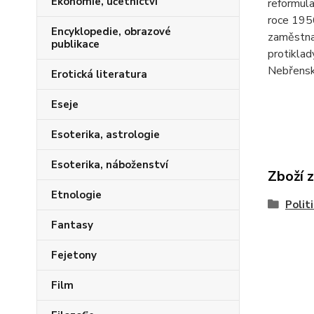
Ekonomie, účetnictví
reformula
roce 1956
Encyklopedie, obrazové
zaměstnan
publikace
protiklad
Nebřens
Erotická literatura
Eseje
Esoterika, astrologie
Esoterika, náboženství
Zboží 
Etnologie
Polit
Fantasy
Fejetony
Film