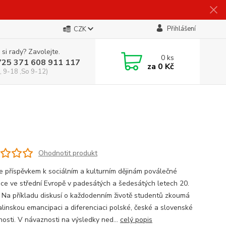
Přihlášení
CZK
 si rady? Zavolejte.
0
ks
725 371 608 911 117
za
0 Kč
, 9-18 ,So 9-12)
Ohodnotit produkt
je příspěvkem k sociálním a kulturním dějinám poválečné
ce ve střední Evropě v padesátých a šedesátých letech 20.
í. Na příkladu diskusí o každodenním životě studentů zkoumá
alinskou emancipaci a diferenciaci polské, české a slovenské
nosti. V návaznosti na výsledky ned...
celý popis