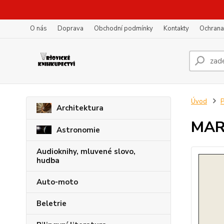
O nás
Doprava
Obchodní podmínky
Kontakty
Ochrana
Úvod
P
Architektura
MAR
Astronomie
Audioknihy, mluvené slovo,
hudba
Auto-moto
Beletrie