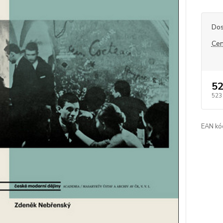
Dos
Cen
52
523
EAN kó