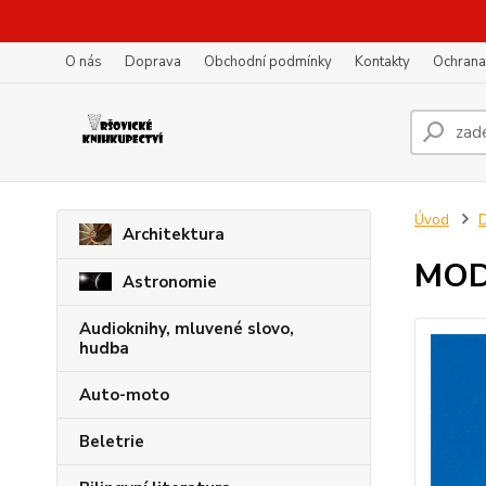
O nás
Doprava
Obchodní podmínky
Kontakty
Ochrana
Úvod
D
Architektura
MOD
Astronomie
Audioknihy, mluvené slovo,
hudba
Auto-moto
Beletrie