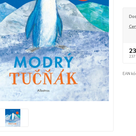
Dos
Cen
23
237
EAN kó