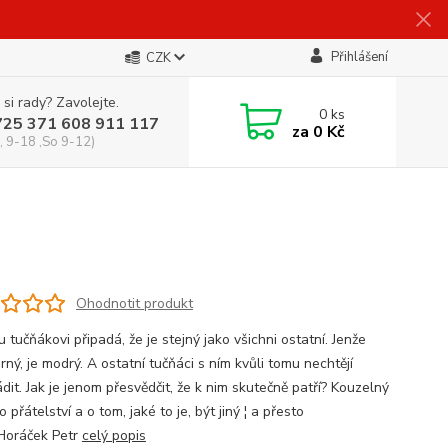
Přihlášení
CZK
 si rady? Zavolejte.
0
ks
725 371 608 911 117
za
0 Kč
, 9-18 ,So 9-12)
Ohodnotit produkt
tučňákovi připadá, že je stejný jako všichni ostatní. Jenže
rný, je modrý. A ostatní tučňáci s ním kvůli tomu nechtějí
it. Jak je jenom přesvědčit, že k nim skutečně patří? Kouzelný
o přátelství a o tom, jaké to je, být jiný ¦ a přesto
.Horáček Petr
celý popis