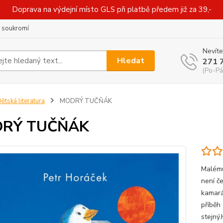
Doprava na výdejní místo GLS při platbě předem již za 39,-
 soukromí
Nevíte
Hledat
271 
(Po-Pá
ětská literatura
MODRÝ TUČŇÁK
RÝ TUČŇÁK
Malému 
není če
kamarád
příběh 
stejný