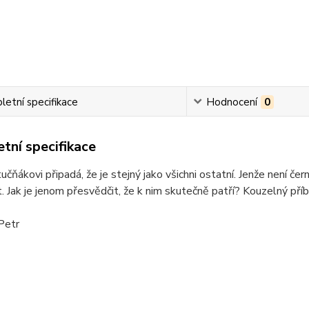
etní specifikace
Hodnocení
0
tní specifikace
čňákovi připadá, že je stejný jako všichni ostatní. Jenže není čern
. Jak je jenom přesvědčit, že k nim skutečně patří? Kouzelný příběh
Petr