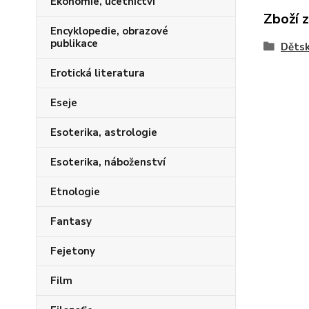
Ekonomie, účetnictví
Zboží 
Encyklopedie, obrazové
publikace
Dětsk
Erotická literatura
Eseje
Esoterika, astrologie
Esoterika, náboženství
Etnologie
Fantasy
Fejetony
Film