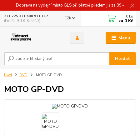
Doprava na výdejní místo GLS při platbě předem již za 39,-
0
ks
271 725 371 608 911 117
CZK
za
0 Kč
(Po-Pá, 9-18 ,So 9-12)
Menu
Hledat
Úvod
DVD
MOTO GP-DVD
MOTO GP-DVD