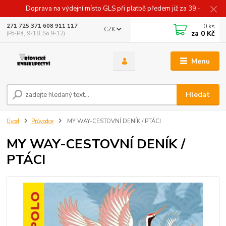
Doprava na výdejní místo GLS při platbě předem již za 39,-
0
ks
271 725 371 608 911 117
CZK
za
0 Kč
(Po-Pá, 9-18 ,So 9-12)
Menu
Hledat
Úvod
Průvodce
MY WAY-CESTOVNÍ DENÍK / PTÁCI
MY WAY-CESTOVNÍ DENÍK /
PTÁCI