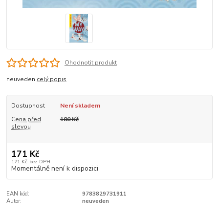
Ohodnotit produkt
neuveden
celý popis
Dostupnost
Není skladem
Cena před
180 Kč
slevou
171 Kč
171 Kč
bez DPH
Momentálně není k dispozici
EAN kód:
9783829731911
Autor:
neuveden