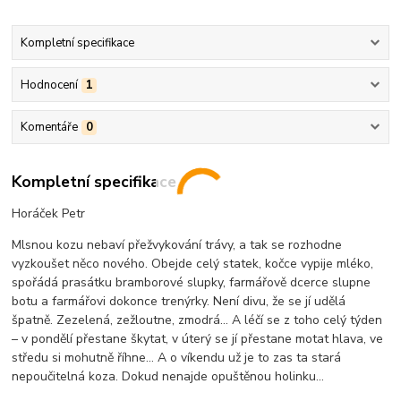
Kompletní specifikace
Hodnocení
1
Komentáře
0
Kompletní specifikace
Horáček Petr
Mlsnou kozu nebaví přežvykování trávy, a tak se rozhodne
vyzkoušet něco nového. Obejde celý statek, kočce vypije mléko,
spořádá prasátku bramborové slupky, farmářově dcerce slupne
botu a farmářovi dokonce trenýrky. Není divu, že se jí udělá
špatně. Zezelená, zežloutne, zmodrá… A léčí se z toho celý týden
– v pondělí přestane škytat, v úterý se jí přestane motat hlava, ve
středu si mohutně říhne… A o víkendu už je to zas ta stará
nepoučitelná koza. Dokud nenajde opuštěnou holinku...