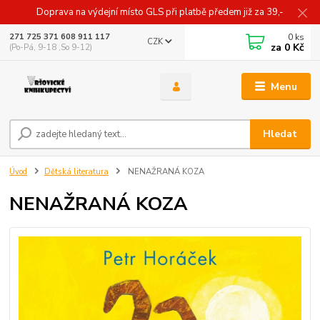
Doprava na výdejní místo GLS při platbě předem již za 39,-
0
ks
271 725 371 608 911 117
CZK
za
0 Kč
(Po-Pá, 9-18 ,So 9-12)
Menu
Hledat
Úvod
Dětská literatura
NENAŽRANÁ KOZA
NENAŽRANÁ KOZA