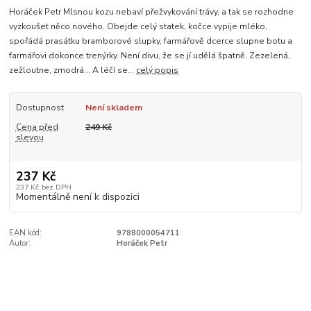
Horáček Petr Mlsnou kozu nebaví přežvykování trávy, a tak se rozhodne
vyzkoušet něco nového. Obejde celý statek, kočce vypije mléko,
spořádá prasátku bramborové slupky, farmářově dcerce slupne botu a
farmářovi dokonce trenýrky. Není divu, že se jí udělá špatně. Zezelená,
zežloutne, zmodrá… A léčí se...
celý popis
Dostupnost
Není skladem
Cena před
249 Kč
slevou
237 Kč
237 Kč
bez DPH
Momentálně není k dispozici
EAN kód:
9788000054711
Autor:
Horáček Petr