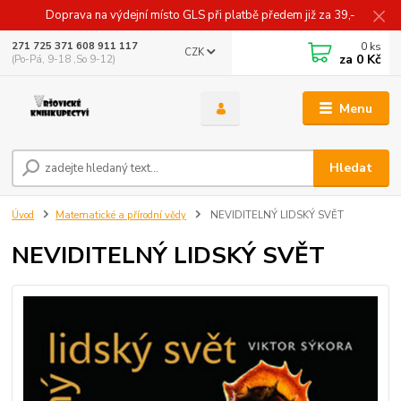
Doprava na výdejní místo GLS při platbě předem již za 39,-
0
ks
271 725 371 608 911 117
CZK
za
0 Kč
(Po-Pá, 9-18 ,So 9-12)
Menu
Hledat
Úvod
Matematické a přírodní vědy
NEVIDITELNÝ LIDSKÝ SVĚT
NEVIDITELNÝ LIDSKÝ SVĚT