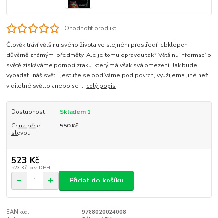
Ohodnotit produkt
Člověk tráví většinu svého života ve stejném prostředí, obklopen
důvěrně známými předměty. Ale je tomu opravdu tak? Většinu informací o
světě získáváme pomocí zraku, který má však svá omezení. Jak bude
vypadat „náš svět“, jestliže se podíváme pod povrch, využijeme jiné než
viditelné světlo anebo se ...
celý popis
Dostupnost
Skladem 1
Cena před
550 Kč
slevou
523 Kč
523 Kč
bez DPH
Přidat do košíku
EAN kód:
9788020024008