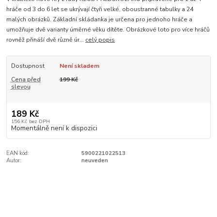
hráče od 3 do 6 let se ukrývají čtyři velké, oboustranné tabulky a 24
malých obrázků. Základní skládanka je určena pro jednoho hráče a
umožňuje dvě varianty úměrné věku dítěte. Obrázkové loto pro více hráčů
rovněž přináší dvě různě úr...
celý popis
Dostupnost
Není skladem
Cena před
199 Kč
slevou
189 Kč
156 Kč
bez DPH
Momentálně není k dispozici
EAN kód:
5900221022513
Autor:
neuveden