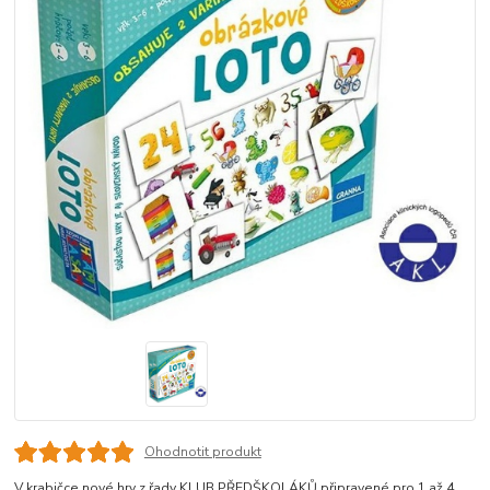
Ohodnotit produkt
V krabičce nové hry z řady KLUB PŘEDŠKOLÁKŮ připravené pro 1 až 4