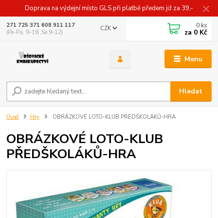
Doprava na výdejní místo GLS při platbě předem již za 39,-
0
ks
271 725 371 608 911 117
CZK
za
0 Kč
(Po-Pá, 9-18 ,So 9-12)
Menu
Hledat
Úvod
Hry
OBRÁZKOVÉ LOTO-KLUB PŘEDŠKOLÁKŮ-HRA
OBRÁZKOVÉ LOTO-KLUB
PŘEDŠKOLÁKŮ-HRA