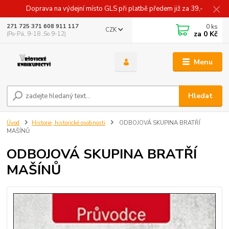
Doprava na výdejní místo GLS při platbě předem již za 39,-
0
ks
271 725 371 608 911 117
CZK
za
0 Kč
(Po-Pá, 9-18 ,So 9-12)
Menu
Hledat
Úvod
Historie, historické osobnosti
ODBOJOVÁ SKUPINA BRATŘÍ
MAŠÍNŮ
ODBOJOVÁ SKUPINA BRATŘÍ
MAŠÍNŮ