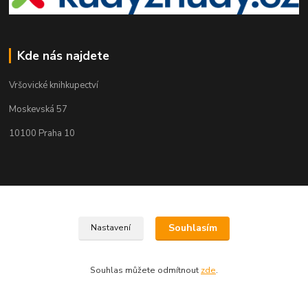
Kde nás najdete
Vršovické knihkupectví
Moskevská 57
10100 Praha 10
Kontakty
Martin Koubík
Souhlasím
Nastavení
271 725 371 608 911 117
(Po-Pá, 9-18 ,So 9-12)
Souhlas můžete odmítnout
zde
.
fakturace@vrsovickeknihkupectvi.cz