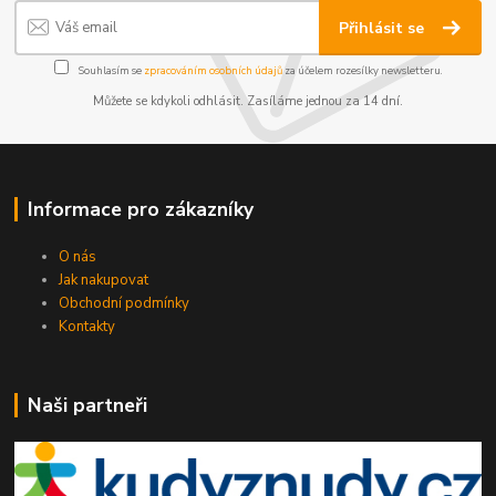
Přihlásit se
Souhlasím se
zpracováním osobních údajů
za účelem rozesílky newsletteru.
Můžete se kdykoli odhlásit. Zasíláme jednou za 14 dní.
Informace pro zákazníky
O nás
Jak nakupovat
Obchodní podmínky
Kontakty
Naši partneři