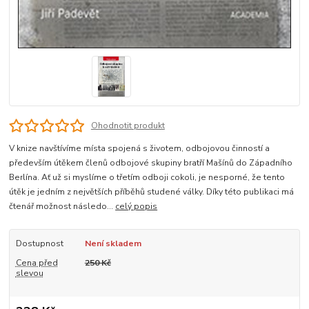
Ohodnotit produkt
V knize navštívíme místa spojená s životem, odbojovou činností a
především útěkem členů odbojové skupiny bratří Mašínů do Západního
Berlína. Ať už si myslíme o třetím odboji cokoli, je nesporné, že tento
útěk je jedním z největších příběhů studené války. Díky této publikaci má
čtenář možnost následo...
celý popis
Dostupnost
Není skladem
Cena před
250 Kč
slevou