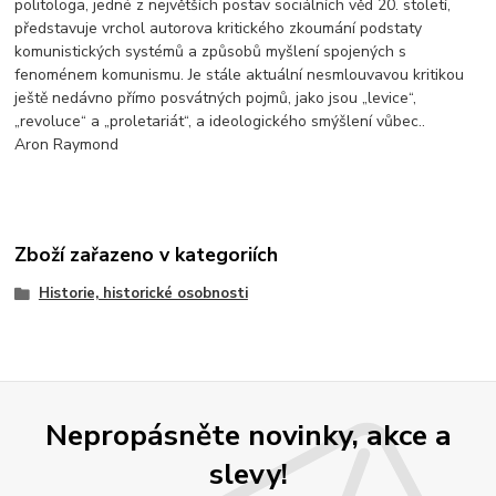
politologa, jedné z největších postav sociálních věd 20. století,
představuje vrchol autorova kritického zkoumání podstaty
komunistických systémů a způsobů myšlení spojených s
fenoménem komunismu. Je stále aktuální nesmlouvavou kritikou
ještě nedávno přímo posvátných pojmů, jako jsou „levice“,
„revoluce“ a „proletariát“, a ideologického smýšlení vůbec..
Aron Raymond
Zboží zařazeno v kategoriích
Historie, historické osobnosti
Nepropásněte novinky, akce a
slevy!