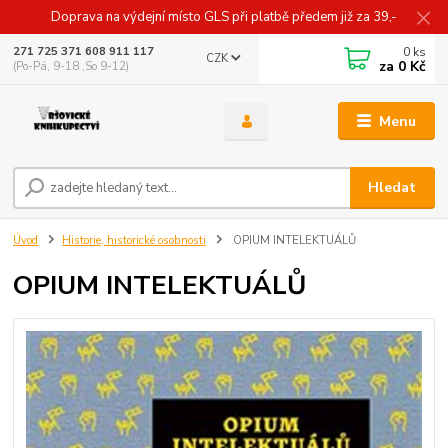
Doprava na výdejní místo GLS při platbě předem již za 39,-
0
ks
271 725 371 608 911 117
CZK
za
0 Kč
(Po-Pá, 9-18 ,So 9-12)
Menu
Hledat
Úvod
Historie, historické osobnosti
OPIUM INTELEKTUÁLŮ
OPIUM INTELEKTUÁLŮ