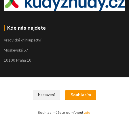
Kde nás najdete
Vršovické knihkupectví
Moskevská 57
10100 Praha 10
Kontakty
Souhlasím
Nastavení
Martin Koubík
271 725 371 608 911 117
(Po-Pá, 9-18 ,So 9-12)
Souhlas můžete odmítnout
zde
.
fakturace@vrsovickeknihkupectvi.cz