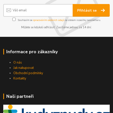
Přihlásit se
Souhlasím se
zpracováním osobních údajů
za účelem rozesílky newsletteru.
Můžete se kdykoli odhlásit. Zasíláme jednou za 14 dní.
Informace pro zákazníky
O nás
Jak nakupovat
Obchodní podmínky
Kontakty
Naši partneři