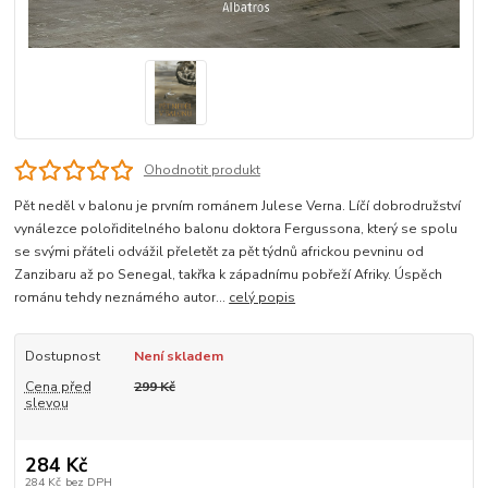
Ohodnotit produkt
Pět neděl v balonu je prvním románem Julese Verna. Líčí dobrodružství
vynálezce polořiditelného balonu doktora Fergussona, který se spolu
se svými přáteli odvážil přeletět za pět týdnů africkou pevninu od
Zanzibaru až po Senegal, takřka k západnímu pobřeží Afriky. Úspěch
románu tehdy neznámého autor...
celý popis
Dostupnost
Není skladem
Cena před
299 Kč
slevou
284 Kč
284 Kč
bez DPH