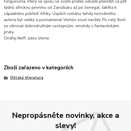
Fergussona, který se spolu se svými přáteli odvážil přeletět za pět
týdnů africkou pevninu od Zanzibaru až po Senegal, takřka k
západnímu pobřeží Afriky. Úspěch románu tehdy neznámého
autora byl veliký a poznamenal Vernův osud navždy. Po celý život
se věnoval dobrodružným cestopisům, mnohdy s fantastickými
prvky.
Ondřej Neff, Jules Verne
Zboží zařazeno v kategoriích
Dětská literatura
Nepropásněte novinky, akce a
slevy!