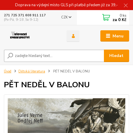
Doprava na výdejní místo GLS při platbě předem již za 39,-
0
ks
271 725 371 608 911 117
CZK
za
0 Kč
(Po-Pá, 9-18 ,So 9-12)
Menu
Hledat
Úvod
Dětská literatura
PĚT NEDĚL V BALONU
PĚT NEDĚL V BALONU