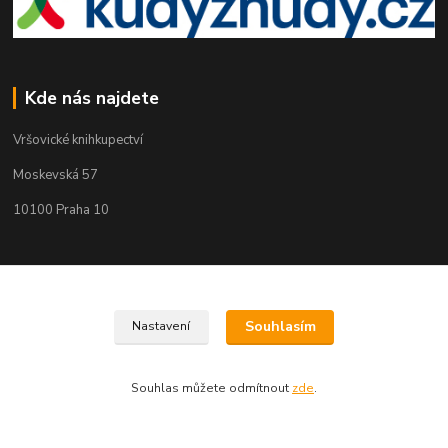
Kde nás najdete
Vršovické knihkupectví
Moskevská 57
10100 Praha 10
Kontakty
Souhlasím
Nastavení
Martin Koubík
271 725 371 608 911 117
(Po-Pá, 9-18 ,So 9-12)
Souhlas můžete odmítnout
zde
.
fakturace@vrsovickeknihkupectvi.cz