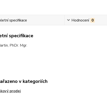
etní specifikace
Hodnocení
0
tní specifikace
rtin, PhDr. Mgr.
zařazeno v kategoriích
kový prodej