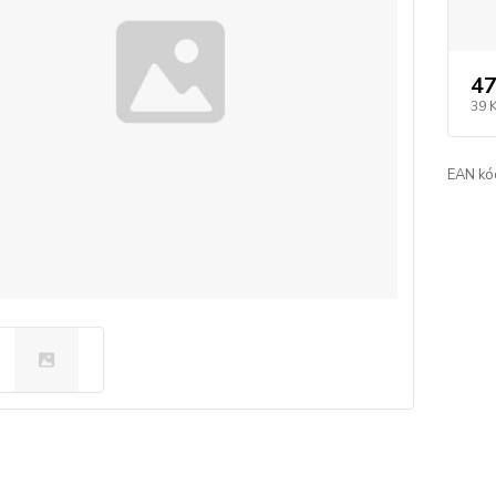
47
39 
EAN kó