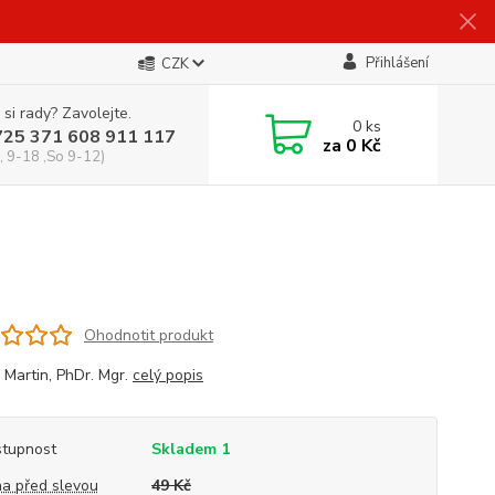
Přihlášení
CZK
 si rady? Zavolejte.
0
ks
725 371 608 911 117
za
0 Kč
, 9-18 ,So 9-12)
Ohodnotit produkt
 Martin, PhDr. Mgr.
celý popis
tupnost
Skladem 1
a před slevou
49 Kč