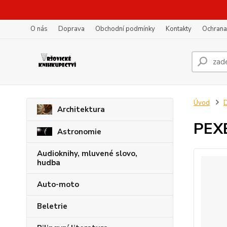
O nás
Doprava
Obchodní podmínky
Kontakty
Ochrana
Úvod
D
Architektura
PEX
Astronomie
Audioknihy, mluvené slovo,
hudba
Auto-moto
Beletrie