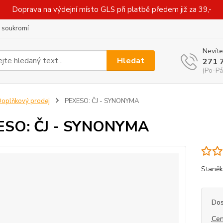
Doprava na výdejní místo GLS při platbě předem již za 39,-
 soukromí
Nevíte
Hledat
271 
(Po-Pá
oplňkový prodej
PEXESO: ČJ - SYNONYMA
ESO: ČJ - SYNONYMA
Staněk
Dos
Cen