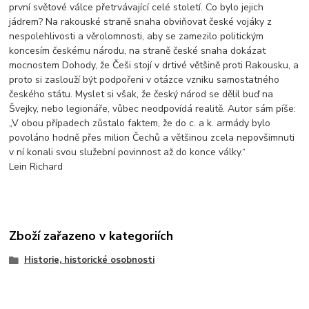
první světové válce přetrvávající celé století. Co bylo jejich
jádrem? Na rakouské straně snaha obviňovat české vojáky z
nespolehlivosti a věrolomnosti, aby se zamezilo politickým
koncesím českému národu, na straně české snaha dokázat
mocnostem Dohody, že Češi stojí v drtivé většině proti Rakousku, a
proto si zaslouží být podpořeni v otázce vzniku samostatného
českého státu. Myslet si však, že český národ se dělil buď na
Švejky, nebo legionáře, vůbec neodpovídá realitě. Autor sám píše:
„V obou případech zůstalo faktem, že do c. a k. armády bylo
povoláno hodně přes milion Čechů a většinou zcela nepovšimnuti
v ní konali svou služební povinnost až do konce války.“
Lein Richard
Zboží zařazeno v kategoriích
Historie, historické osobnosti