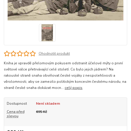
Ohodnotit produkt
Kniha je vpravdě přelomovým pokusem odstranit účelové mýty o první
světové válce přetrvávající celé století. Co bylo jejich jádrem? Na
rakouské straně snaha obviňovat české vojáky z nespolehlivosti a
věrolomnosti, aby se zamezilo politickým koncesím českému národu, na
straně české snaha dokázat mocn...
celý popis
Dostupnost
Není skladem
Cena před
695 Kč
slevou