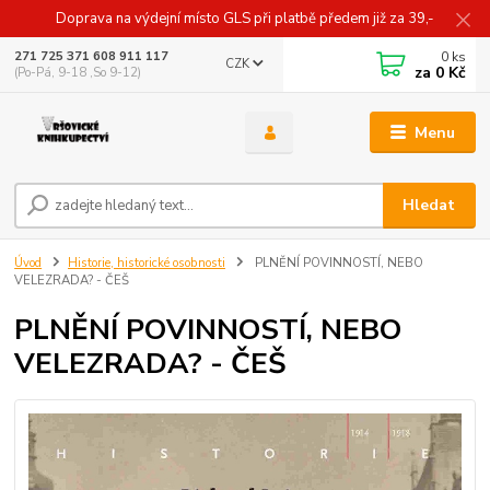
Doprava na výdejní místo GLS při platbě předem již za 39,-
0
ks
271 725 371 608 911 117
CZK
za
0 Kč
(Po-Pá, 9-18 ,So 9-12)
Menu
Hledat
Úvod
Historie, historické osobnosti
PLNĚNÍ POVINNOSTÍ, NEBO
VELEZRADA? - ČEŠ
PLNĚNÍ POVINNOSTÍ, NEBO
VELEZRADA? - ČEŠ