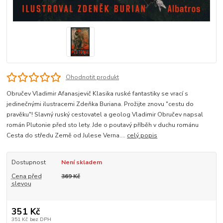
Ohodnotit produkt
Obručev Vladimir Afanasjevič Klasika ruské fantastiky se vrací s
jedinečnými ilustracemi Zdeňka Buriana. Prožijte znovu "cestu do
pravěku"! Slavný ruský cestovatel a geolog Vladimir Obručev napsal
román Plutonie před sto lety. Jde o poutavý příběh v duchu románu
Cesta do středu Země od Julese Verna....
celý popis
Dostupnost
Není skladem
Cena před
369 Kč
slevou
351 Kč
351 Kč
bez DPH