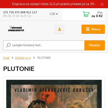
Doprava na výdejní místo GLS při platbě předem již za 39,-
0
ks
271 725 371 608 911 117
CZK
za
0 Kč
(Po-Pá, 9-18 ,So 9-12)
Menu
Hledat
Úvod
Dětská sci-fi
PLUTONIE
PLUTONIE