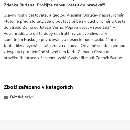
Zdeňka Buriana. Prožijte znovu "cestu do pravěku"!
Slavný ruský cestovatel a geolog Vladimir Obručev napsal román
Plutonie před sto lety. Jde o poutavý příběh v duchu románu Cesta
do středu Země od Julese Verna. Poprvé vyšel v roce 1924 v
Petrohradě, ale od té doby neztratil nic ze své čtivosti. V
samotném Rusku je považován za nesmrtelnou klasiku žánru
fantastiky a vychází stále znovu a znovu. Očividně se stal i jednou
z inspirací pro neméně slavný film Karla Zemana Cesta do
pravěku. Ilustrace k českému vydání vytvořil malíř Zdeněk Burian.
Zboží zařazeno v kategoriích
Dětská sci-fi