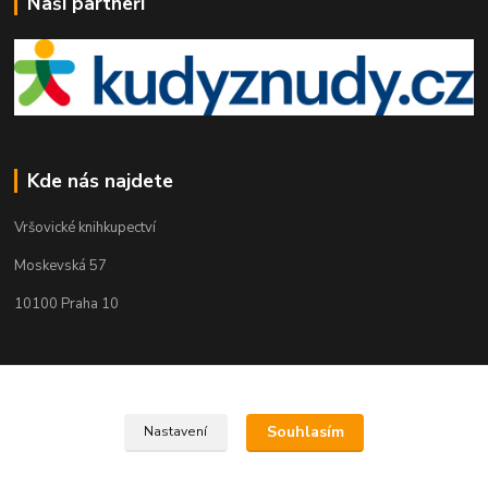
Naši partneři
Kde nás najdete
Vršovické knihkupectví
Moskevská 57
10100 Praha 10
Kontakty
Souhlasím
Nastavení
Martin Koubík
271 725 371 608 911 117