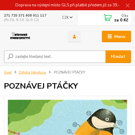
Doprava na výdejní místo GLS při platbě předem již za 39,-
0
ks
271 725 371 608 911 117
CZK
za
0 Kč
(Po-Pá, 9-18 ,So 9-12)
Menu
Hledat
Úvod
Dětská literatura
POZNÁVEJ PTÁČKY
POZNÁVEJ PTÁČKY