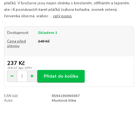
ptáčků. V brožurce jsou nejen stránky s kreslením, stříháním a lepením,
ale i 6 poznávacích karet ptáčků (sýkora koňadra, zvonek zelený,
červenka obecná, vrabec ...
celý popis
Dostupnost
Skladem 1
Cena před
249 Kč
slevou
237 Kč
196 Kč
bez DPH
Přidat do košíku
EAN kód:
8594190960067
Autor:
Musilová Jitka