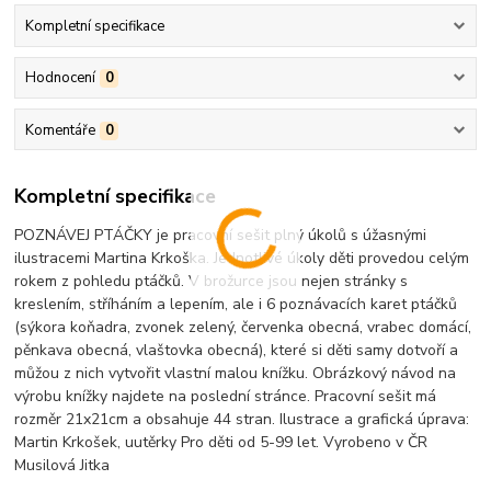
Kompletní specifikace
Hodnocení
0
Komentáře
0
Kompletní specifikace
POZNÁVEJ PTÁČKY je pracovní sešit plný úkolů s úžasnými
ilustracemi Martina Krkoška. Jednotlivé úkoly děti provedou celým
rokem z pohledu ptáčků. V brožurce jsou nejen stránky s
kreslením, stříháním a lepením, ale i 6 poznávacích karet ptáčků
(sýkora koňadra, zvonek zelený, červenka obecná, vrabec domácí,
pěnkava obecná, vlaštovka obecná), které si děti samy dotvoří a
můžou z nich vytvořit vlastní malou knížku. Obrázkový návod na
výrobu knížky najdete na poslední stránce. Pracovní sešit má
rozměr 21x21cm a obsahuje 44 stran. Ilustrace a grafická úprava:
Martin Krkošek, uutěrky Pro děti od 5-99 let. Vyrobeno v ČR
Musilová Jitka