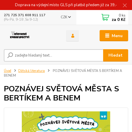
Doprava na výdejní místo GLS při platbě předem již za 39,-
0
ks
271 725 371 608 911 117
CZK
za
0 Kč
(Po-Pá, 9-18 ,So 9-12)
Menu
Hledat
Úvod
Dětská literatura
POZNÁVEJ SVĚTOVÁ MĚSTA S BERTÍKEM A
BENEM
POZNÁVEJ SVĚTOVÁ MĚSTA S
BERTÍKEM A BENEM