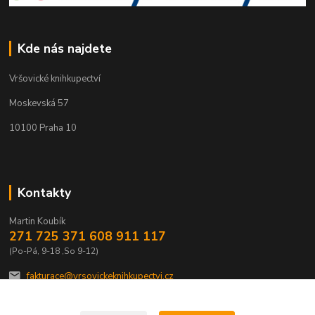
Kde nás najdete
Vršovické knihkupectví
Moskevská 57
10100 Praha 10
Kontakty
Martin Koubík
271 725 371 608 911 117
(Po-Pá, 9-18 ,So 9-12)
fakturace@vrsovickeknihkupectvi.cz