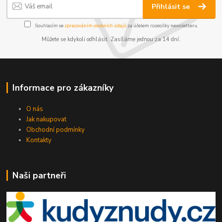
Přihlásit se
Souhlasím se
zpracováním osobních údajů
za účelem rozesílky newsletteru.
Můžete se kdykoli odhlásit. Zasíláme jednou za 14 dní.
Informace pro zákazníky
O nás
Jak nakupovat
Obchodní podmínky
Kontakty
Naši partneři