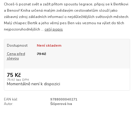
Chceš-li poznat svět a zažít přitom spoustu legrace, připoj se k Bertíkovi
a Benovi! Kniha určená malým zvědavým cestovatelům slouží jako
zábavný zdroj základních informací o nejdůležitějších světových městech.
Malý chlapec Bertík a jeho věrný pes Ben vás vezmou na výlet do těch
nejpozoruhodnějších ...
celý popis
Dostupnost
Není skladem
Cena před
79 Kč
slevou
75 Kč
75 Kč
bez DPH
Momentálně není k dispozici
EAN kód:
9788000040271
Autor:
Šišperová Iva