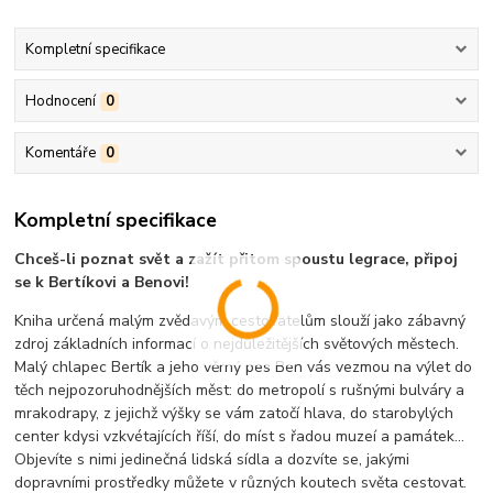
Kompletní specifikace
Hodnocení
0
Komentáře
0
Kompletní specifikace
Chceš-li poznat svět a zažít přitom spoustu legrace, připoj
se k Bertíkovi a Benovi!
Kniha určená malým zvědavým cestovatelům slouží jako zábavný
zdroj základních informací o nejdůležitějších světových městech.
Malý chlapec Bertík a jeho věrný pes Ben vás vezmou na výlet do
těch nejpozoruhodnějších měst: do metropolí s rušnými bulváry a
mrakodrapy, z jejichž výšky se vám zatočí hlava, do starobylých
center kdysi vzkvétajících říší, do míst s řadou muzeí a památek...
Objevíte s nimi jedinečná lidská sídla a dozvíte se, jakými
dopravními prostředky můžete v různých koutech světa cestovat.