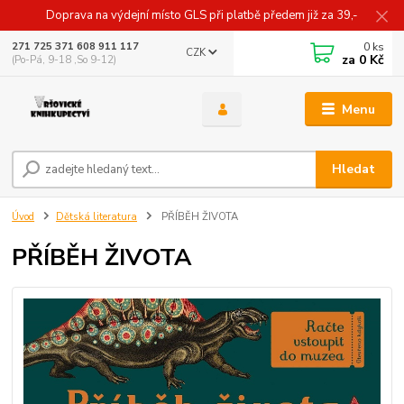
Doprava na výdejní místo GLS při platbě předem již za 39,-
0
ks
271 725 371 608 911 117
CZK
za
0 Kč
(Po-Pá, 9-18 ,So 9-12)
Menu
Hledat
Úvod
Dětská literatura
PŘÍBĚH ŽIVOTA
PŘÍBĚH ŽIVOTA