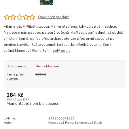
Ohodnotit produkt
Vítáme vás v Příběhu života. Máme otevřeno, kdykoli se vám zachce.
Najdete u nás pestrou paletu živočichů, kteří zastupují jednotlivá období
v historii Země, od řas přes archaeopteryxe přes první savce až po
prvního člověka. Račte vstoupit, fantastický příběh života na Zemi
začíná.Munroová Fiona,Sym...
celý popis
Dostupnost
Není skladem
Cena před
299 Kč
slevou
284 Kč
284 Kč
bez DPH
Momentálně není k dispozici
EAN kód:
9788000049656
Autor:
Munroová Fiona,Symonsová Ruth