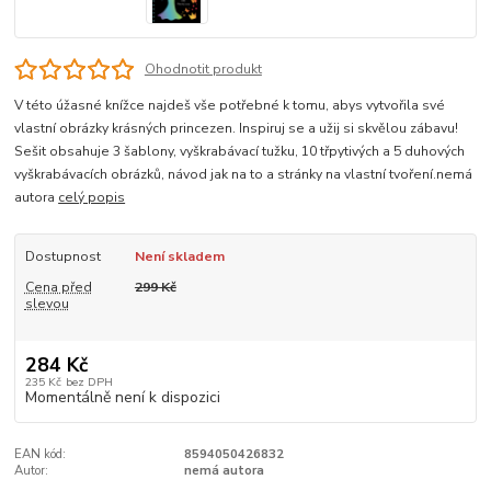
Ohodnotit produkt
V této úžasné knížce najdeš vše potřebné k tomu, abys vytvořila své
vlastní obrázky krásných princezen. Inspiruj se a užij si skvělou zábavu!
Sešit obsahuje 3 šablony, vyškrabávací tužku, 10 třpytivých a 5 duhových
vyškrabávacích obrázků, návod jak na to a stránky na vlastní tvoření.nemá
autora
celý popis
Dostupnost
Není skladem
Cena před
299 Kč
slevou
284 Kč
235 Kč
bez DPH
Momentálně není k dispozici
EAN kód:
8594050426832
Autor:
nemá autora