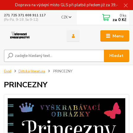
Doprava na výdejní místo GLS při platbě předem již za 39,-
0
ks
271 725 371 608 911 117
CZK
za
0 Kč
(Po-Pá, 9-18 ,So 9-12)
Menu
Hledat
Úvod
Dětská literatura
PRINCEZNY
PRINCEZNY