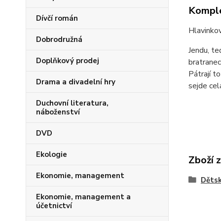
Komple
Dívčí román
Hlavinkov
Dobrodružná
Jendu, te
Doplňkový prodej
bratranec
Pátrají t
Drama a divadelní hry
sejde cel
Duchovní literatura,
náboženství
DVD
Ekologie
Zboží 
Ekonomie, management
Dětsk
Ekonomie, management a
účetnictví