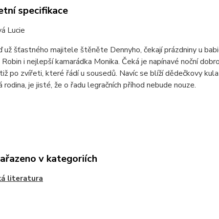
tní specifikace
á Lucie
ď už šťastného majitele štěněte Dennyho, čekají prázdniny u b
 Robin i nejlepší kamarádka Monika. Čeká je napínavé noční dobr
otiž po zvířeti, které řádí u sousedů. Navíc se blíží dědečkovy ku
á rodina, je jisté, že o řadu legračních příhod nebude nouze.
zařazeno v kategoriích
á literatura