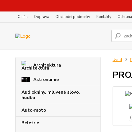
O nás
Doprava
Obchodní podmínky
Kontakty
Ochrana
Úvod
D
Architektura
PRO
Astronomie
Audioknihy, mluvené slovo,
hudba
Auto-moto
Beletrie