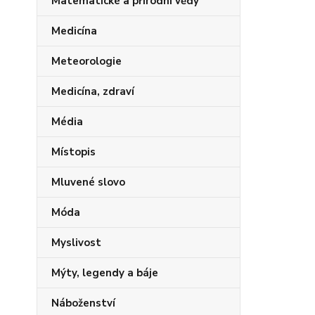
Matematické a přírodní vědy
Medicína
Meteorologie
Medicína, zdraví
Média
Místopis
Mluvené slovo
Móda
Myslivost
Mýty, legendy a báje
Náboženství