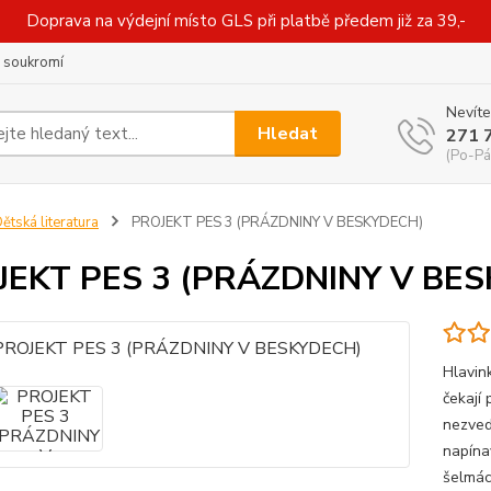
Doprava na výdejní místo GLS při platbě předem již za 39,-
 soukromí
Nevíte
Hledat
271 
(Po-Pá
ětská literatura
PROJEKT PES 3 (PRÁZDNINY V BESKYDECH)
JEKT PES 3 (PRÁZDNINY V BE
Hlavin
čekají
nezved
napína
šelmách