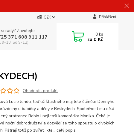
Přihlášení
CZK
 si rady? Zavolejte.
0
ks
725 371 608 911 117
za
0 Kč
, 9-18 ,So 9-12)
SKYDECH)
Ohodnotit produkt
ková Lucie Jendu, teď už šťastného majitele štěněte Dennyho,
 prázdniny u babičky a dědy v Beskydech. Společnost mu dělá
ený bratranec Robin i nejlepší kamarádka Monika. Čeká je
vé noční dobrodružství a dozvědí se toho spoustu o divokých
. Pátrají totiž po zvířeti, kte...
celý popis