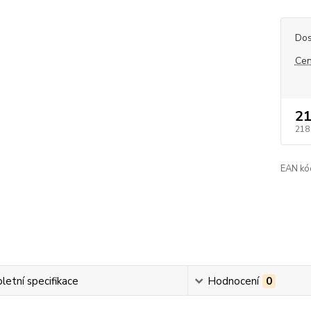
Dos
Cen
21
218
EAN kó
etní specifikace
Hodnocení
0