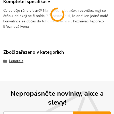
Kompletní specifikace
Co se děje ráno v trávě? Mají i květiny budíček, rozcvičku, myjí se,
češou, oblékají se či snídají? Představte si, že ano! Jen jedné malé
konvalince se občas do toho moc nechce… Poznávací leporelo.
Březinová Ivona
Zboží zařazeno v kategoriích
Leporela
Nepropásněte novinky, akce a
slevy!