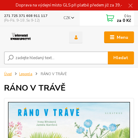
Doprava na výdejní místo GLS při platbě předem již za 39,-
0
ks
271 725 371 608 911 117
CZK
za
0 Kč
(Po-Pá, 9-18 ,So 9-12)
Menu
Hledat
Úvod
Leporela
RÁNO V TRÁVĚ
RÁNO V TRÁVĚ