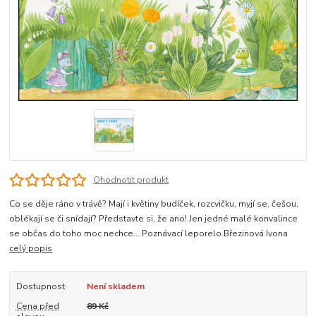
Ohodnotit produkt
Co se děje ráno v trávě? Mají i květiny budíček, rozcvičku, myjí se, češou,
oblékají se či snídají? Představte si, že ano! Jen jedné malé konvalince
se občas do toho moc nechce… Poznávací leporelo.Březinová Ivona
celý popis
Dostupnost
Není skladem
Cena před
89 Kč