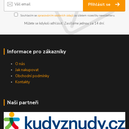
Přihlásit se
Souhlasím se
zpracováním osobních údajů
za účelem rozesílky newsletteru.
Můžete se kdykoli odhlásit. Zasíláme jednou za 14 dní.
Informace pro zákazníky
O nás
Jak nakupovat
Obchodní podmínky
Kontakty
Naši partneři