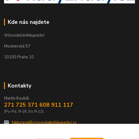
Kde nás najdete
Vršovické knihkupectví
Moskevská 57
10100 Praha 10
Kontakty
Martin Koubík
271 725 371 608 911 117
(Po-Pá, 9-18 ,So 9-12)
fakturace@vrsovickeknihkupectvi.cz