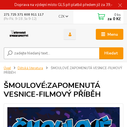
Doprava na výdejní místo GLS při platbě předem již za 39,-
0
ks
271 725 371 608 911 117
CZK
za
0 Kč
(Po-Pá, 9-18 ,So 9-12)
Menu
Hledat
Úvod
Dětská literatura
ŠMOULOVÉ:ZAPOMENUTÁ VESNICE-FILMOVÝ
PŘÍBĚH
ŠMOULOVÉ:ZAPOMENUTÁ
VESNICE-FILMOVÝ PŘÍBĚH