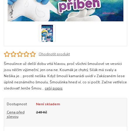
Ohodnotit produkt
Šmoulince už delší dobu vrtá hlavou, proč všichni šmoulové ve vesnici
jsou něčím výjimeční, jen ona ne. Koumák je chytrý, Silák má svaly a
Nešika je… prostě nešika. Když šmoulí kamarádi uvidí v Zakázaném lese
úplně neznámého šmoulu, Šmoulinka hned ví, co si počít. Začne vetřelce
sledovat! Jenže Šmou...
celý popis
Dostupnost
Není skladem
Cena před
249 Kč
slevou