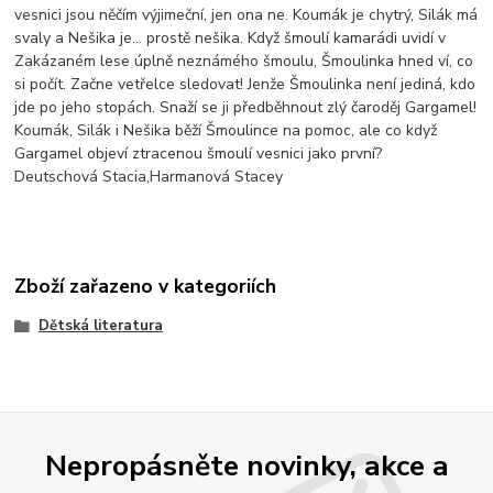
vesnici jsou něčím výjimeční, jen ona ne. Koumák je chytrý, Silák má
svaly a Nešika je… prostě nešika. Když šmoulí kamarádi uvidí v
Zakázaném lese úplně neznámého šmoulu, Šmoulinka hned ví, co
si počít. Začne vetřelce sledovat! Jenže Šmoulinka není jediná, kdo
jde po jeho stopách. Snaží se ji předběhnout zlý čaroděj Gargamel!
Koumák, Silák i Nešika běží Šmoulince na pomoc, ale co když
Gargamel objeví ztracenou šmoulí vesnici jako první?
Deutschová Stacia,Harmanová Stacey
Zboží zařazeno v kategoriích
Dětská literatura
Nepropásněte novinky, akce a