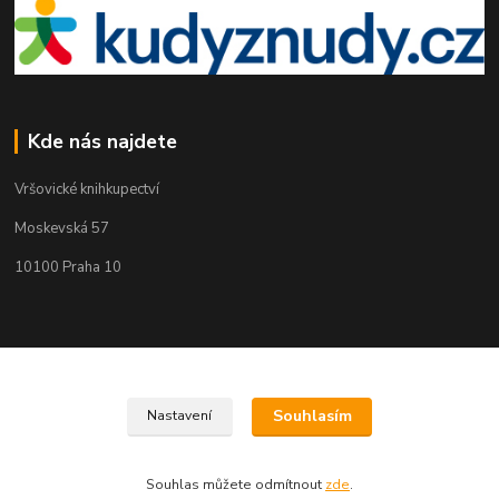
Kde nás najdete
Vršovické knihkupectví
Moskevská 57
10100 Praha 10
Kontakty
Martin Koubík
Souhlasím
Nastavení
271 725 371 608 911 117
(Po-Pá, 9-18 ,So 9-12)
Souhlas můžete odmítnout
zde
.