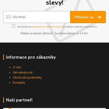
slevy!
Přihlásit se
Souhlasím se
zpracováním osobních údajů
za účelem rozesílky newsletteru.
Můžete se kdykoli odhlásit. Zasíláme jednou za 14 dní.
Informace pro zákazníky
O nás
Jak nakupovat
Obchodní podmínky
Kontakty
Naši partneři