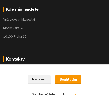
Kde nás najdete
Vršovické knihkupectví
Moskevská 57
10100 Praha 10
Kontakty
Martin Koubík
271 725 371 608 911 117
Souhlasím
(Po-Pá, 9-18 ,So 9-12)
Nastavení
fakturace@vrsovickeknihkupectvi.cz
Souhlas můžete odmítnout
zde
.