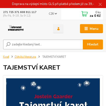
Doprava na výdejní místo GLS při platbě předem již za 39,-
0
ks
271 725 371 608 911 117
CZK
za
0 Kč
(Po-Pá, 9-18 ,So 9-12)
Menu
Hledat
Úvod
Dětská literatura
TAJEMSTVÍ KARET
TAJEMSTVÍ KARET