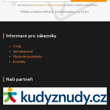
Souhlasím se
zpracováním osobních údajů
za účelem rozesílky newsletteru.
Můžete se kdykoli odhlásit. Zasíláme jednou za 14 dní.
Informace pro zákazníky
O nás
Jak nakupovat
Obchodní podmínky
Kontakty
Naši partneři