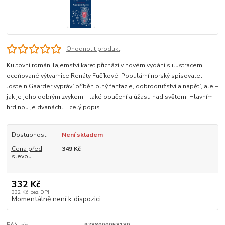
Ohodnotit produkt
Kultovní román Tajemství karet přichází v novém vydání s ilustracemi
oceňované výtvarnice Renáty Fučíkové. Populární norský spisovatel
Jostein Gaarder vypráví příběh plný fantazie, dobrodružství a napětí, ale –
jak je jeho dobrým zvykem – také poučení a úžasu nad světem. Hlavním
hrdinou je dvanáctil...
celý popis
Dostupnost
Není skladem
Cena před
349 Kč
slevou
332 Kč
332 Kč
bez DPH
Momentálně není k dispozici