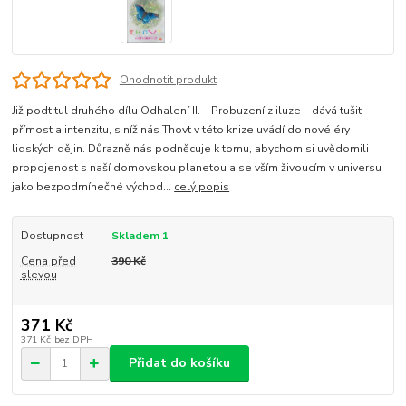
Ohodnotit produkt
Již podtitul druhého dílu Odhalení II. – Probuzení z iluze – dává tušit
přímost a intenzitu, s níž nás Thovt v této knize uvádí do nové éry
lidských dějin. Důrazně nás podněcuje k tomu, abychom si uvědomili
propojenost s naší domovskou planetou a se vším živoucím v universu
jako bezpodmínečné východ...
celý popis
Dostupnost
Skladem 1
Cena před
390 Kč
slevou
371 Kč
371 Kč
bez DPH
Přidat do košíku