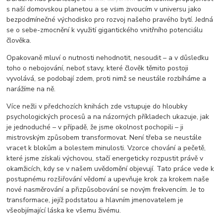
s naší domovskou planetou a se vším živoucím v universu jako
bezpodmínečné východisko pro rozvoj našeho pravého bytí. Jedná
se o sebe-zmocnění k využití gigantického vnitřního potenciálu
člověka.
Opakovaně mluví o nutnosti nehodnotit, nesoudit – a v důsledku
toho o nebojování, neboť stavy, které člověk těmito postoji
vyvolává, se podobají zdem, proti nimž se neustále rozbíháme a
narážíme na ně.
Více nežli v předchozích knihách zde vstupuje do hloubky
psychologických procesů a na názorných příkladech ukazuje, jak
je jednoduché – v případě, že jsme okolnost pochopili – ji
mistrovským způsobem transformovat. Není třeba se neustále
vracet k blokům a bolestem minulosti. Vzorce chování a pečetě,
které jsme získali výchovou, stačí energeticky rozpustit právě v
okamžicích, kdy se v našem uvědomění objevují. Tato práce vede k
postupnému rozšiřování vědomí a upevňuje krok za krokem naše
nové nasměrování a přizpůsobování se novým frekvencím. Je to
transformace, jejíž podstatou a hlavním jmenovatelem je
všeobjímající láska ke všemu živému.