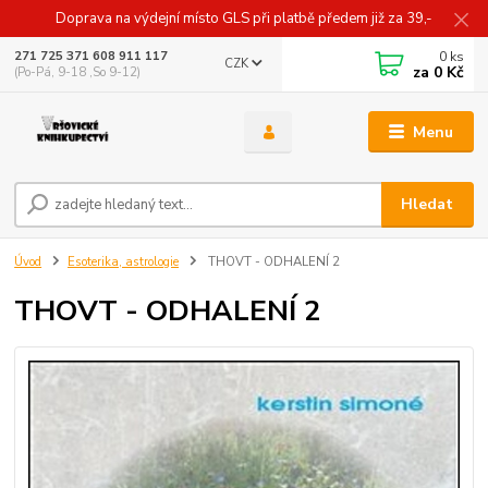
Doprava na výdejní místo GLS při platbě předem již za 39,-
0
ks
271 725 371 608 911 117
CZK
za
0 Kč
(Po-Pá, 9-18 ,So 9-12)
Menu
Hledat
Úvod
Esoterika, astrologie
THOVT - ODHALENÍ 2
THOVT - ODHALENÍ 2