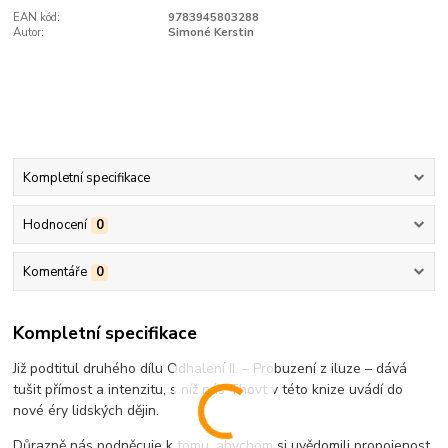
EAN kód:
9783945803288
Autor:
Simoné Kerstin
Kompletní specifikace
Hodnocení
0
Komentáře
0
Kompletní specifikace
Již podtitul druhého dílu Odhalení II. – Probuzení z iluze – dává
tušit přímost a intenzitu, s níž nás Thovt v této knize uvádí do
nové éry lidských dějin.
Důrazně nás podněcuje k tomu, abychom si uvědomili propojenost