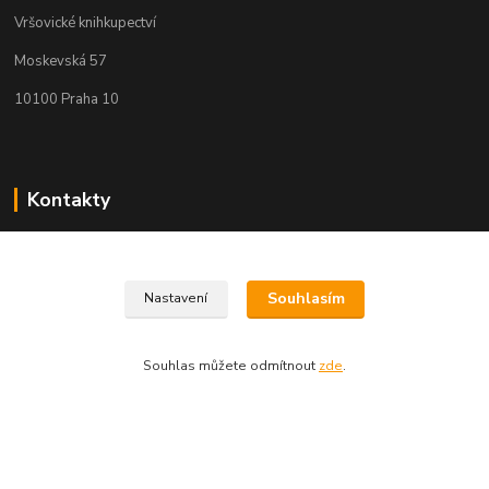
Vršovické knihkupectví
Moskevská 57
10100 Praha 10
Kontakty
Martin Koubík
271 725 371 608 911 117
(Po-Pá, 9-18 ,So 9-12)
Souhlasím
Nastavení
fakturace@vrsovickeknihkupectvi.cz
Souhlas můžete odmítnout
zde
.
Vytvořeno na
Eshop-rychle.cz