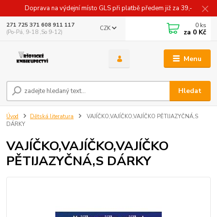
Doprava na výdejní místo GLS při platbě předem již za 39,-
0
ks
271 725 371 608 911 117
CZK
za
0 Kč
(Po-Pá, 9-18 ,So 9-12)
Menu
Hledat
Úvod
Dětská literatura
VAJÍČKO,VAJÍČKO,VAJÍČKO PĚTIJAZYČNÁ,S
DÁRKY
VAJÍČKO,VAJÍČKO,VAJÍČKO
PĚTIJAZYČNÁ,S DÁRKY