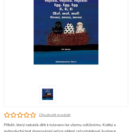
Ohodnotit produkt
Příběh, který nabádá děti k toleranci ke všemu odlišnému. Krátký a
jednoduchý text doprovázejí velice pěkné celostránkové ilustrace.