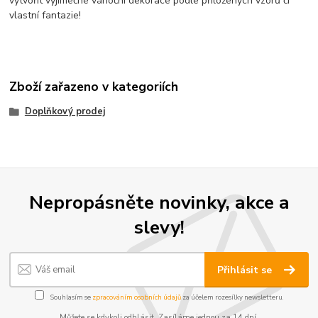
vytvořit výjimečné vánoční dekorace podle přiložených vzorů či
vlastní fantazie!
Zboží zařazeno v kategoriích
Doplňkový prodej
Nepropásněte novinky, akce a
slevy!
Přihlásit se
Souhlasím se
zpracováním osobních údajů
za účelem rozesílky newsletteru.
Můžete se kdykoli odhlásit. Zasíláme jednou za 14 dní.