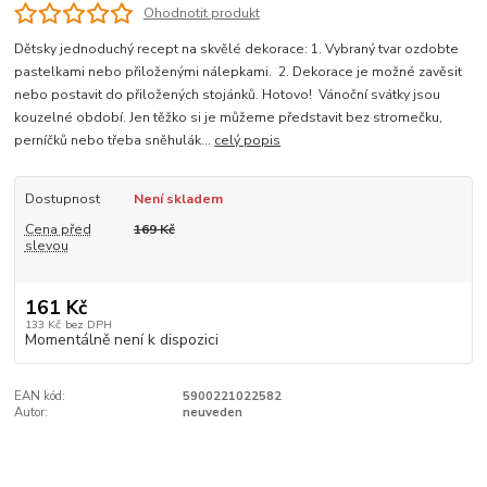
Ohodnotit produkt
Dětsky jednoduchý recept na skvělé dekorace: 1. Vybraný tvar ozdobte
pastelkami nebo přiloženými nálepkami. 2. Dekorace je možné zavěsit
nebo postavit do přiložených stojánků. Hotovo! Vánoční svátky jsou
kouzelné období. Jen těžko si je můžeme představit bez stromečku,
perníčků nebo třeba sněhulák...
celý popis
Dostupnost
Není skladem
Cena před
169 Kč
slevou
161 Kč
133 Kč
bez DPH
Momentálně není k dispozici
EAN kód:
5900221022582
Autor:
neuveden