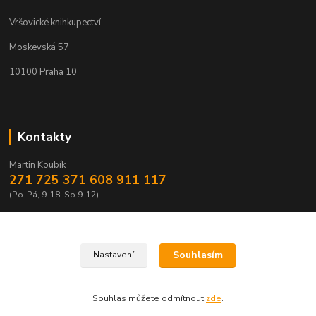
Vršovické knihkupectví
Moskevská 57
10100 Praha 10
Kontakty
Martin Koubík
271 725 371 608 911 117
(Po-Pá, 9-18 ,So 9-12)
fakturace@vrsovickeknihkupectvi.cz
Souhlasím
Nastavení
Souhlas můžete odmítnout
zde
.