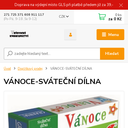
Doprava na výdejní místo GLS při platbě předem již za 39,-
0
ks
271 725 371 608 911 117
CZK
za
0 Kč
(Po-Pá, 9-18 ,So 9-12)
Menu
Hledat
Úvod
Doplňkový prodej
VÁNOCE-SVÁTEČNÍ DÍLNA
VÁNOCE-SVÁTEČNÍ DÍLNA