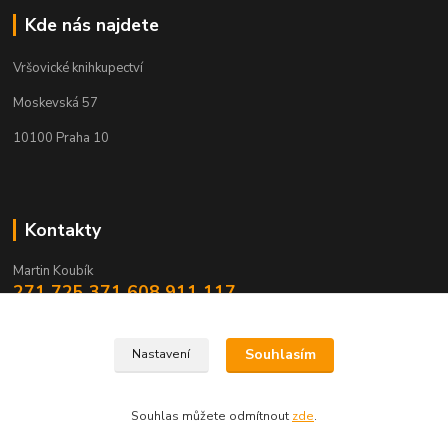
Kde nás najdete
Vršovické knihkupectví
Moskevská 57
10100 Praha 10
Kontakty
Martin Koubík
271 725 371 608 911 117
(Po-Pá, 9-18 ,So 9-12)
fakturace@vrsovickeknihkupectvi.cz
Souhlasím
Nastavení
Souhlas můžete odmítnout
zde
.