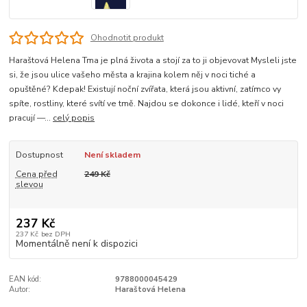
Ohodnotit produkt
Haraštová Helena Tma je plná života a stojí za to ji objevovat Mysleli jste
si, že jsou ulice vašeho města a krajina kolem něj v noci tiché a
opuštěné? Kdepak! Existují noční zvířata, která jsou aktivní, zatímco vy
spíte, rostliny, které svítí ve tmě. Najdou se dokonce i lidé, kteří v noci
pracují —...
celý popis
Dostupnost
Není skladem
Cena před
249 Kč
slevou
237 Kč
237 Kč
bez DPH
Momentálně není k dispozici
EAN kód:
9788000045429
Autor:
Haraštová Helena