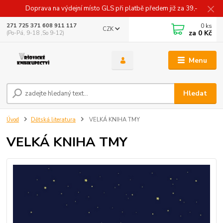
Doprava na výdejní místo GLS při platbě předem již za 39,-
0
ks
271 725 371 608 911 117
CZK
za
0 Kč
(Po-Pá, 9-18 ,So 9-12)
Menu
Hledat
Úvod
Dětská literatura
VELKÁ KNIHA TMY
VELKÁ KNIHA TMY