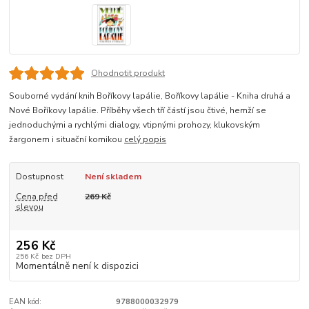
Ohodnotit produkt
Souborné vydání knih Boříkovy lapálie, Boříkovy lapálie - Kniha druhá a
Nové Boříkovy lapálie. Příběhy všech tří částí jsou čtivé, hemží se
jednoduchými a rychlými dialogy, vtipnými prohozy, klukovským
žargonem i situační komikou
celý popis
Dostupnost
Není skladem
Cena před
269 Kč
slevou
256 Kč
256 Kč
bez DPH
Momentálně není k dispozici
EAN kód:
9788000032979