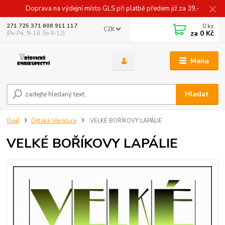
Doprava na výdejní místo GLS při platbě předem již za 39,-
0
ks
271 725 371 608 911 117
CZK
za
0 Kč
(Po-Pá, 9-18 ,So 9-12)
Menu
Hledat
Úvod
Dětská literatura
VELKÉ BOŘÍKOVY LAPÁLIE
VELKÉ BOŘÍKOVY LAPÁLIE