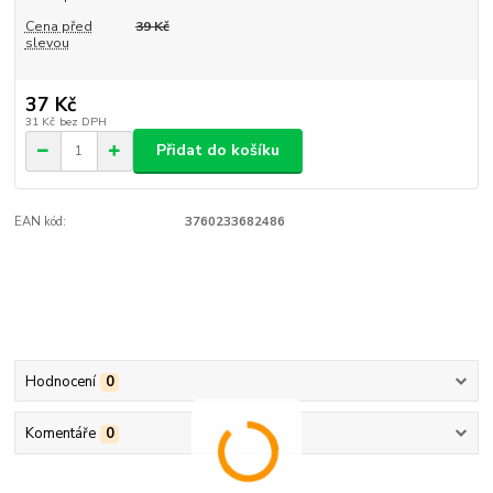
Cena před
39 Kč
slevou
37 Kč
31 Kč
bez DPH
Přidat do košíku
EAN kód:
3760233682486
Hodnocení
0
Komentáře
0