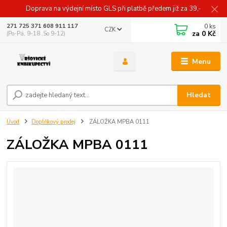
Doprava na výdejní místo GLS při platbě předem již za 39,-
0
ks
271 725 371 608 911 117
CZK
za
0 Kč
(Po-Pá, 9-18 ,So 9-12)
Menu
Hledat
Úvod
Doplňkový prodej
ZÁLOŽKA MPBA 0111
ZÁLOŽKA MPBA 0111