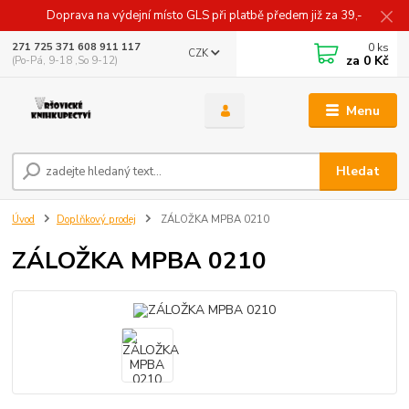
Doprava na výdejní místo GLS při platbě předem již za 39,-
0
ks
271 725 371 608 911 117
CZK
za
0 Kč
(Po-Pá, 9-18 ,So 9-12)
Menu
Hledat
Úvod
Doplňkový prodej
ZÁLOŽKA MPBA 0210
ZÁLOŽKA MPBA 0210