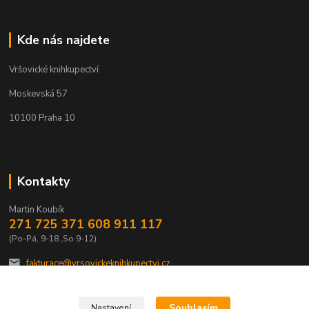
Kde nás najdete
Vršovické knihkupectví
Moskevská 57
10100 Praha 10
Kontakty
Martin Koubík
271 725 371 608 911 117
(Po-Pá, 9-18 ,So 9-12)
fakturace@vrsovickeknihkupectvi.cz
Souhlasím
Nastavení