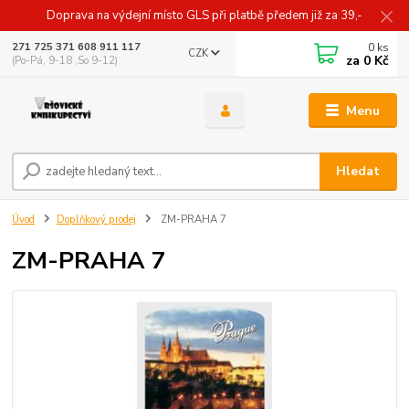
Doprava na výdejní místo GLS při platbě předem již za 39,-
0
ks
271 725 371 608 911 117
CZK
za
0 Kč
(Po-Pá, 9-18 ,So 9-12)
Menu
Hledat
Úvod
Doplňkový prodej
ZM-PRAHA 7
ZM-PRAHA 7