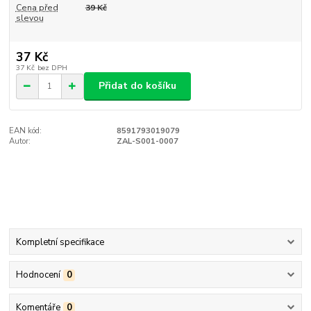
Cena před
39 Kč
slevou
37 Kč
37 Kč
bez DPH
Přidat do košíku
EAN kód:
8591793019079
Autor:
ZAL-S001-0007
Kompletní specifikace
Hodnocení
0
Komentáře
0