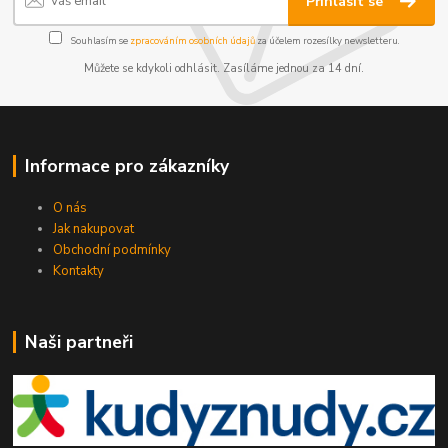
Přihlásit se
Souhlasím se
zpracováním osobních údajů
za účelem rozesílky newsletteru.
Můžete se kdykoli odhlásit. Zasíláme jednou za 14 dní.
Informace pro zákazníky
O nás
Jak nakupovat
Obchodní podmínky
Kontakty
Naši partneři