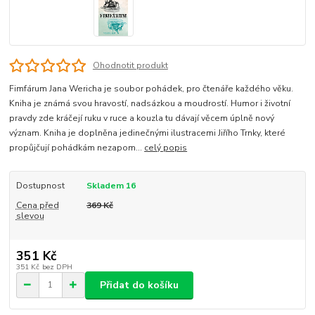
Ohodnotit produkt
Fimfárum Jana Wericha je soubor pohádek, pro čtenáře každého věku.
Kniha je známá svou hravostí, nadsázkou a moudrostí. Humor i životní
pravdy zde kráčejí ruku v ruce a kouzla tu dávají věcem úplně nový
význam. Kniha je doplněna jedinečnými ilustracemi Jiřího Trnky, které
propůjčují pohádkám nezapom...
celý popis
Dostupnost
Skladem 16
Cena před
369 Kč
slevou
351 Kč
351 Kč
bez DPH
Přidat do košíku