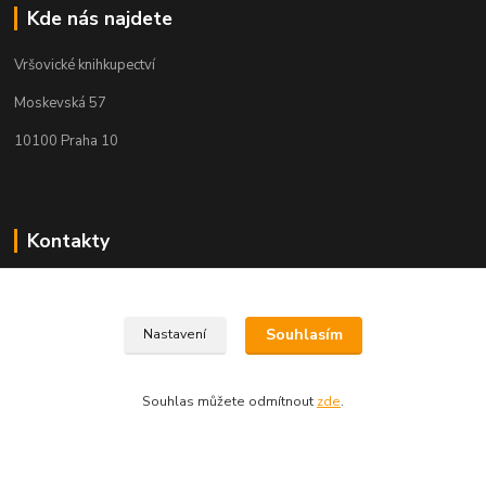
Kde nás najdete
Vršovické knihkupectví
Moskevská 57
10100 Praha 10
Kontakty
Martin Koubík
271 725 371 608 911 117
(Po-Pá, 9-18 ,So 9-12)
Souhlasím
Nastavení
fakturace@vrsovickeknihkupectvi.cz
Souhlas můžete odmítnout
zde
.