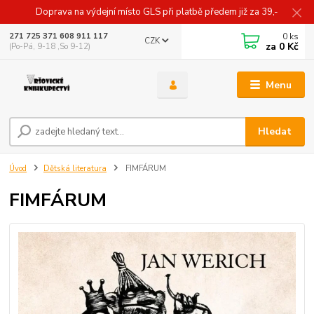
Doprava na výdejní místo GLS při platbě předem již za 39,-
0
ks
271 725 371 608 911 117
CZK
za
0 Kč
(Po-Pá, 9-18 ,So 9-12)
Menu
Hledat
Úvod
Dětská literatura
FIMFÁRUM
FIMFÁRUM