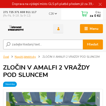
Doprava na výdejní místo GLS při platbě předem již za 39,-
0
ks
271 725 371 608 911 117
CZK
za
0 Kč
(Po-Pá, 9-18 ,So 9-12)
Menu
Hledat
Úvod
Napětí,detektivky
ZLOČIN V AMALFI 2 VRAŽDY POD SLUNCEM
ZLOČIN V AMALFI 2 VRAŽDY
POD SLUNCEM
Novinka