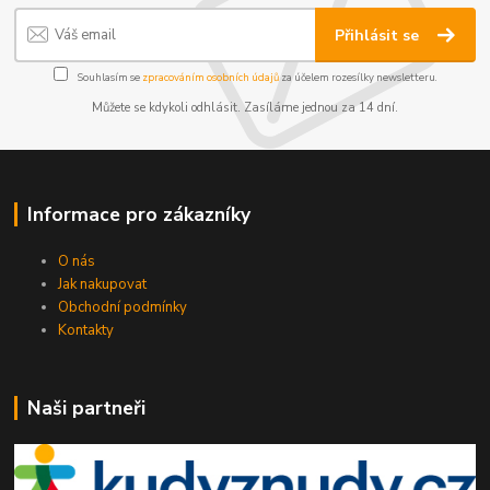
Přihlásit se
Souhlasím se
zpracováním osobních údajů
za účelem rozesílky newsletteru.
Můžete se kdykoli odhlásit. Zasíláme jednou za 14 dní.
Informace pro zákazníky
O nás
Jak nakupovat
Obchodní podmínky
Kontakty
Naši partneři