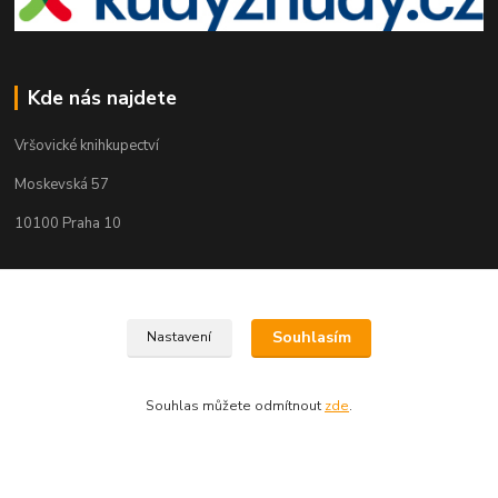
Kde nás najdete
Vršovické knihkupectví
Moskevská 57
10100 Praha 10
Kontakty
Souhlasím
Nastavení
Martin Koubík
271 725 371 608 911 117
Souhlas můžete odmítnout
zde
.
(Po-Pá, 9-18 ,So 9-12)
fakturace@vrsovickeknihkupectvi.cz